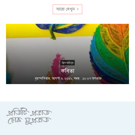
আরো দেখুন
শিল্প-সাহিত্য
কবিতা
বৃহস্পতিবার, আগস্ট ৬, ২০২৬; সময় : ১০:০৭ অপরাহ্ণ