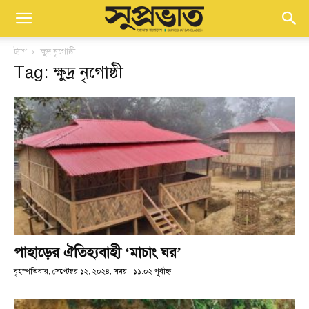
ট্যাগ
ক্ষুদ্র নৃগোষ্ঠী
Tag: ক্ষুদ্র নৃগোষ্ঠী
পাহাড়ের ঐতিহ্যবাহী ‘মাচাং ঘর’
বৃহস্পতিবার, সেপ্টেম্বর ১২, ২০২৪; সময় : ১১:০২ পূর্বাহ্ণ