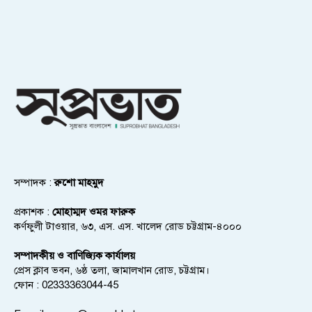
সম্পাদক :
রুশো মাহমুদ
প্রকাশক :
মোহাম্মদ ওমর ফারুক
কর্ণফুলী টাওয়ার, ৬৩, এস. এস. খালেদ রোড চট্টগ্রাম-৪০০০
সম্পাদকীয় ও বাণিজ্যিক কার্যালয়
প্রেস ক্লাব ভবন, ৬ষ্ঠ তলা, জামালখান রোড, চট্টগ্রাম।
ফোন : 02333363044-45