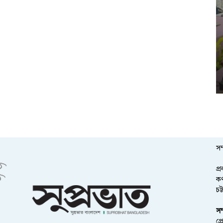
সম
প্
কর
চট
সম
প্