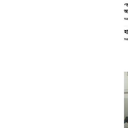
‘
আ
শুক
হা
শুক