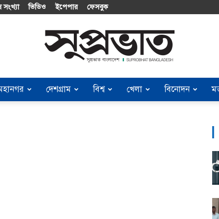
 সংখ্যা
ভিডিও
ইপেপার
ফেসবুক
মহানগর
দেশগ্রাম
বিশ্ব
খেলা
বিনোদন
ম
Suprobhat
Bangladesh