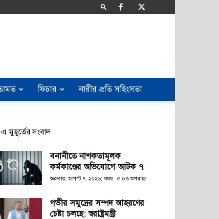
তামত
ফিচার
নারীর প্রতি সহিংসতা
এ মুহূর্তের সংবাদ
বনানীতে নাশকতামূলক
কর্মকাণ্ডের অভিযোগে আটক ৭
শুক্রবার, আগস্ট ৭, ২০২৬; সময় : ৫:০৩ অপরাহ্ণ
গভীর সমুদ্রের সম্পদ আহরণের
চেষ্টা চলছে: স্বরাষ্ট্রমন্ত্রী