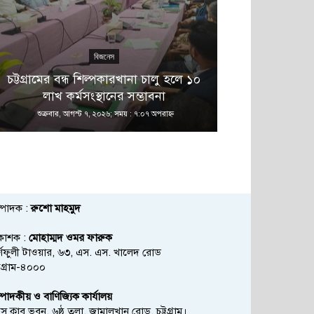
বিজনেস
এ 
চট্টগ্রামের বন্ধ শিল্পকারখানা চালু হলে ১০
বনানীতে নাশ
লাখ কর্মসংস্থানের সম্ভাবনা
অভিয
শুক্রবার, আগস্ট ৭, ২০২৬; সময় : ৭:০৭ অপরাহ্ণ
শুক্রবার, আগস্ট
্পাদক :
রুশো মাহমুদ
রকাশক :
মোহাম্মদ ওমর ফারুক
্ণফুলী টাওয়ার, ৬৩, এস. এস. খালেদ রোড
্টগ্রাম-৪০০০
্পাদকীয় ও বাণিজ্যিক কার্যালয়
রেস ক্লাব ভবন, ৬ষ্ঠ তলা, জামালখান রোড, চট্টগ্রাম।