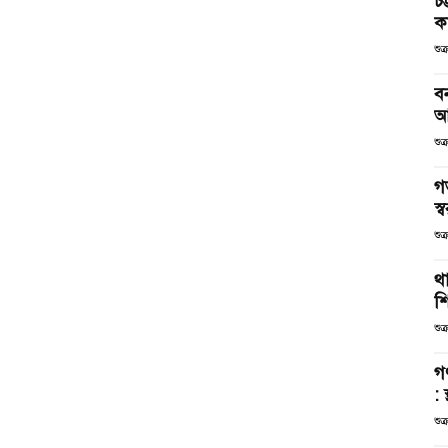
চট
কর
শুক
ব
আ
শুক
গ
স্ব
শুক
থা
শ
শুক
গ
: 
শুক