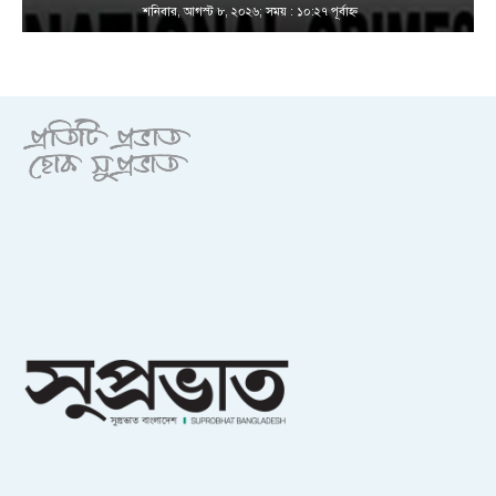
শনিবার, আগস্ট ৮, ২০২৬; সময় : ১০:২৭ পূর্বাহ্ণ