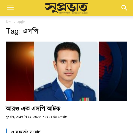
ট্যাগ
এসপি
Tag: এসপি
আরও এক এসপি আটক
বুধবার, ফেব্রুয়ারি ১২, ২০২৫; সময় : ১:৫৯ অপরাহ্ণ
এ মুহূর্তের সংবাদ