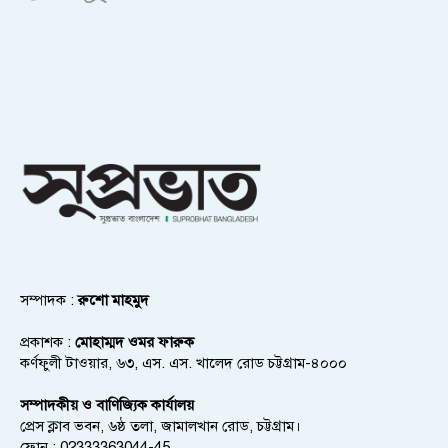
সম্পাদক :
রুশো মাহমুদ
প্রকাশক :
মোহাম্মদ ওমর ফারুক
কর্ণফুলী টাওয়ার, ৬৩, এস. এস. খালেদ রোড চট্টগ্রাম-৪০০০
সম্পাদকীয় ও বাণিজ্যিক কার্যালয়
প্রেস ক্লাব ভবন, ৬ষ্ঠ তলা, জামালখান রোড, চট্টগ্রাম।
ফোন : 02333363044-45