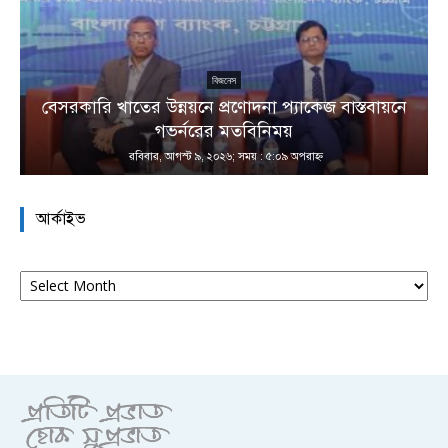
বিজনেস
বেসরকারি খাতের উন্নয়নে প্রণোদনা প্যাকেজ বাস্তবায়নে
া
গভর্নরের মতবিনিময়
রবিবার, আগস্ট ৯, ২০২৬; সময় : ৫:০৯ অপরাহ্ণ
আর্কাইভ
আর্কাইভ