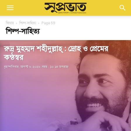
ফিচার
শিল্প-সাহিত্য
Page 59
শিল্প-সাহিত্য
রুদ্র মুহম্মদ শহীদুল্লাহ্ : দ্রোহ ও প্রেমের
কন্ঠস্বর
বৃহস্পতিবার, আগস্ট ৬, ২০২৬; সময় : ১০:১৪ অপরাহ্ণ