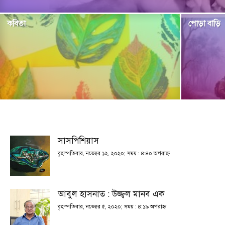
কবিতা
পোড়া বাড়ি
সাসপিশিয়াস
বৃহস্পতিবার, নভেম্বর ১২, ২০২০; সময় : ৪:৪০ অপরাহ্ণ
আবুল হাসনাত : উজ্জ্বল মানব এক
বৃহস্পতিবার, নভেম্বর ৫, ২০২০; সময় : ৪:১৯ অপরাহ্ণ