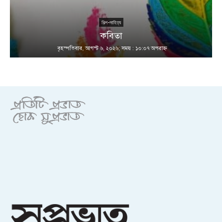
শিল্প-সাহিত্য
কবিতা
বৃহস্পতিবার, আগস্ট ৬, ২০২৬; সময় : ১০:০৭ অপরাহ্ণ