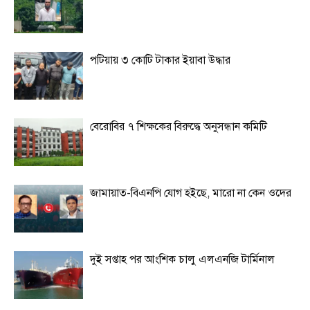
পটিয়ায় ৩ কোটি টাকার ইয়াবা উদ্ধার
বেরোবির ৭ শিক্ষকের বিরুদ্ধে অনুসন্ধান কমিটি
জামায়াত-বিএনপি যোগ হইছে, মারো না কেন ওদের
দুই সপ্তাহ পর আংশিক চালু এলএনজি টার্মিনাল