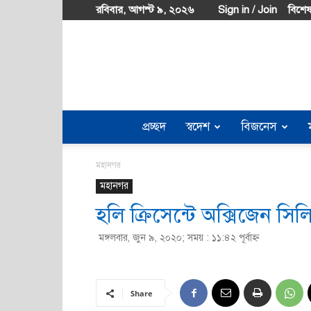
রবিবার, আগস্ট ৯, ২০২৬
Sign in / Join
বিশেষ
প্রচ্ছদ
স্বদেশ
বিজনেস
মহানগর
মহানগর
হলি ক্রিসেন্টে অক্সিজেন সি
মঙ্গলবার, জুন ৯, ২০২০; সময় : ১১:৪২ পূর্বাহ্ণ
Share