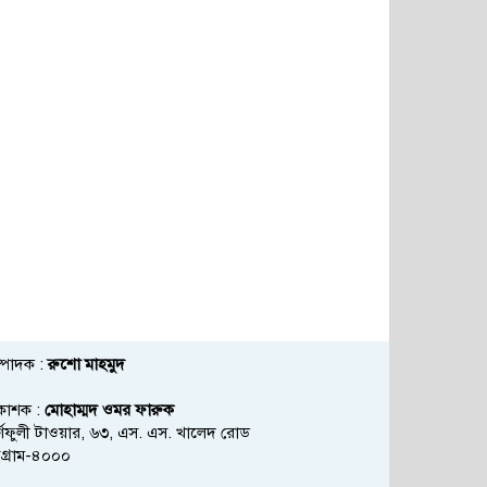
্পাদক :
রুশো মাহমুদ
রকাশক :
মোহাম্মদ ওমর ফারুক
্ণফুলী টাওয়ার, ৬৩, এস. এস. খালেদ রোড
্টগ্রাম-৪০০০