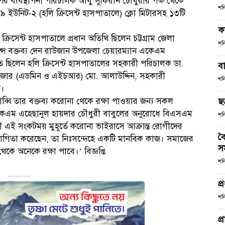
র ব্যবস্থাপনা পরিচালক আবু সুফিয়ান চৌধুরীর পক্ষ থেকে
শন
 ইউনিট-২ (হলি ক্রিসেন্ট হাসপাতালে) ক্লো মিটারসহ ১৩টি
ক
রিসেন্ট হাসপাতালে প্রধান অতিথি ছিলেন চট্টগ্রাম জেলা
শন
্সে বক্তব্য দেন রাউজান উপজেলা চেয়ারম্যান একেএম
ত ছিলেন হলি ক্রিসেন্ট হাসপাতালের সহকারী পরিচালক ডা.
ব
নেজার (এডমিন ও এইচআর) মো. আলাউদ্দিন, সহকারী
শন
ন।
াব্বি তার বক্তব্য করোনা থেকে রক্ষা পাওয়ার জন্য সকল
ছ
‘একেএম এহেছানুল হায়দার চৌধুরী বাবুলের অনুরোধে বিএসএম
শন
রী এই সংকটময় মুহূর্তে করোনা ভাইরাসে আক্রান্ত রোগীদের
বৈ
হযোগিতা করেছেন, তা নিঃসন্দেহে একটি মানবিক কাজ। সমাজের
স
ে অনেকে রক্ষা পাবে।’ বিজ্ঞপ্তি
শন
---------
প্
শন
প্