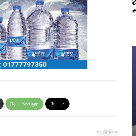
উ
শন
WhatsApp
X
পরবর্তী নিবন্ধ