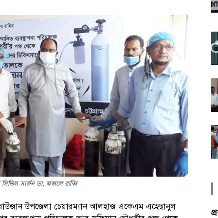
 সিভিল সার্জন ডা, ফজলে রাব্বি
্থে রাউজান উপজেলা চেয়ারম্যান আলহাজ একেএম এহেছানুল
প্