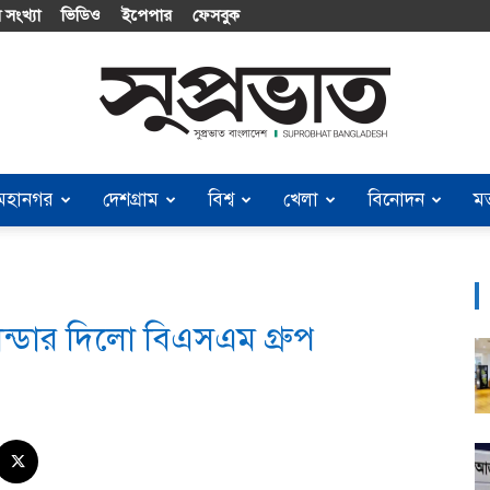
 সংখ্যা
ভিডিও
ইপেপার
ফেসবুক
মহানগর
দেশগ্রাম
বিশ্ব
খেলা
বিনোদন
ম
Suprobhat
লিন্ডার দিলো বিএসএম গ্রুপ
Bangladesh