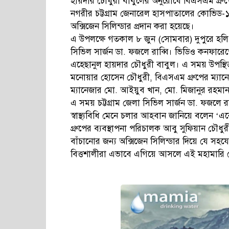
হায়দার চৌধুরী বাবুলের অনুরোধে বিএসএম গ্রুপে
নগরীর চট্টগ্রাম জেনারেল হাসপাতালের কোভিড-১৯
অক্সিজেন সিলিন্ডার প্রদান করা হয়েছে।
এ উপলক্ষে গতকাল ৮ জুন (সোমবার) দুপুরে হলি ক্
সিভিল সার্জন ডা. ফজলে রাব্বি। ভিডিও কনফারেন
এহেছানুল হায়দার চৌধুরী বাবুল। এ সময় উপস্থি
মনোয়ার হোসেন চৌধুরী, বিএসএম গ্রুপের ম্যা
ম্যানেজার মো. আইয়ুব খান, মো. মিজানুর রহমা
এ সময় চট্টগ্রাম জেলা সিভিল সার্জন ডা. ফজলে র
স্বাস্থ্যবিধি মেনে চলার আহবান জানিয়ে বলেন 
গ্রুপের ব্যবস্থাপনা পরিচালক আবু সুফিয়ান চৌধু
বাঁচানোর জন্য অক্সিজেন সিলিন্ডার দিয়ে যে স
বিত্তশালীরা এভাবে এগিয়ে আসলে এই মহামারি থেক