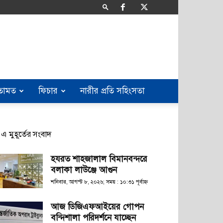
তামত
ফিচার
নারীর প্রতি সহিংসতা
এ মুহূর্তের সংবাদ
হযরত শাহজালাল বিমানবন্দরে
বলাকা লাউঞ্জে আগুন
শনিবার, আগস্ট ৮, ২০২৬; সময় : ১০:৩১ পূর্বাহ্ণ
আজ ডিজিএফআইয়ের গোপন
বন্দিশালা পরিদর্শনে যাচ্ছেন