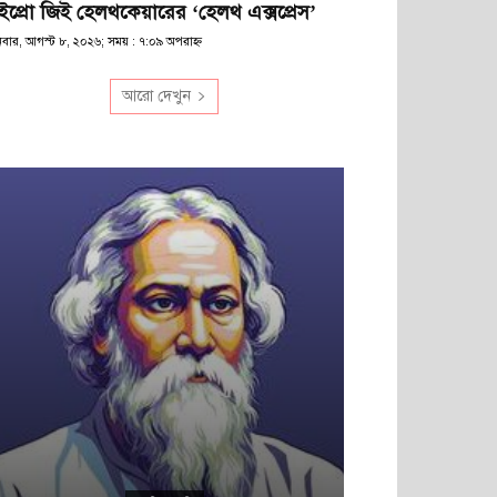
ইপ্রো জিই হেলথকেয়ারের ‘হেলথ এক্সপ্রেস’
িবার, আগস্ট ৮, ২০২৬; সময় : ৭:০৯ অপরাহ্ণ
আরো দেখুন