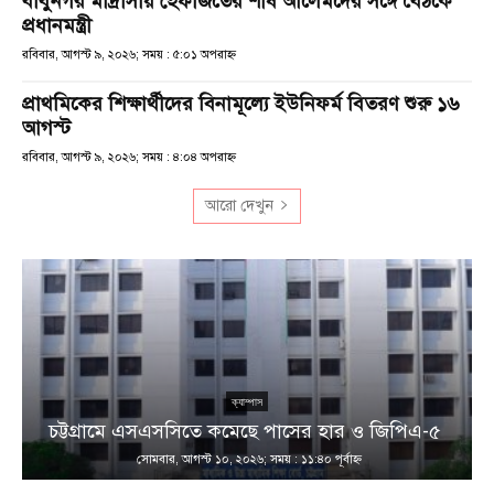
বাবুনগর মাদ্রাসায় হেফাজতের শীর্ষ আলেমদের সঙ্গে বৈঠকে
প্রধানমন্ত্রী
রবিবার, আগস্ট ৯, ২০২৬; সময় : ৫:০১ অপরাহ্ণ
প্রাথমিকের শিক্ষার্থীদের বিনামূল্যে ইউনিফর্ম বিতরণ শুরু ১৬
আগস্ট
রবিবার, আগস্ট ৯, ২০২৬; সময় : ৪:০৪ অপরাহ্ণ
আরো দেখুন
ক্যাম্পাস
চট্টগ্রামে এসএসসিতে কমেছে পাসের হার ও জিপিএ-৫
সোমবার, আগস্ট ১০, ২০২৬; সময় : ১১:৪০ পূর্বাহ্ণ