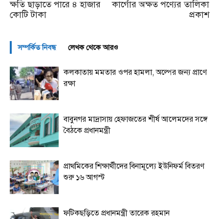
ক্ষতি ছাড়াতে পারে ৪ হাজার
কার্গোর অক্ষত পণ্যের তালিকা
কোটি টাকা
প্রকাশ
সম্পর্কিত নিবন্ধ
লেখক থেকে আরও
কলকাতায় মমতার ওপর হামলা, অল্পের জন্য প্রাণে
রক্ষা
বাবুনগর মাদ্রাসায় হেফাজতের শীর্ষ আলেমদের সঙ্গে
বৈঠকে প্রধানমন্ত্রী
প্রাথমিকের শিক্ষার্থীদের বিনামূল্যে ইউনিফর্ম বিতরণ
শুরু ১৬ আগস্ট
ফটিকছড়িতে প্রধানমন্ত্রী তারেক রহমান