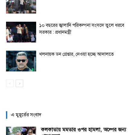
১০ বছরের জ্বালানি পরিকল্পনা সংসদে তুলে ধরবে
সরকার : প্রধানমন্ত্রী
খলনায়ক ডন গ্রেপ্তার, নেওয়া হচ্ছে আদালতে
এ মুহূর্তের সংবাদ
কলকাতায় মমতার ওপর হামলা, অল্পের জন্য