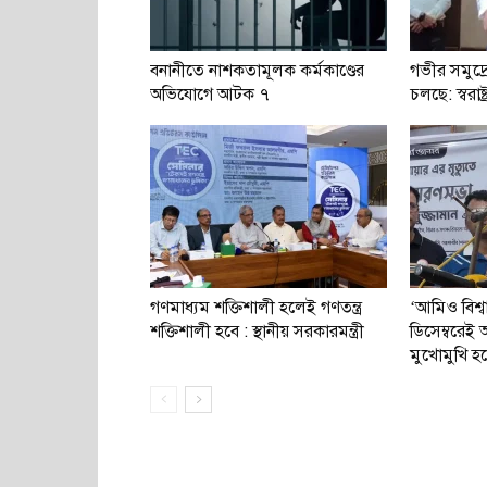
বনানীতে নাশকতামূলক কর্মকাণ্ডের
গভীর সমুদ্র
অভিযোগে আটক ৭
চলছে: স্বরাষ্ট্র
গণমাধ্যম শক্তিশালী হলেই গণতন্ত্র
‘আমিও বিশ্
শক্তিশালী হবে : স্থানীয় সরকারমন্ত্রী
ডিসেম্বরে
মুখোমুখি হ