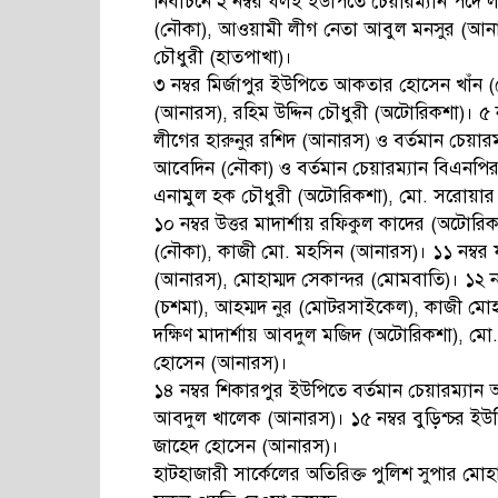
নির্বাচনে ২ নম্বর ধলই ইউপিতে চেয়ারম্যান পদ
(নৌকা), আওয়ামী লীগ নেতা আবুল মনসুর (আন
চৌধুরী (হাতপাখা)।
৩ নম্বর মির্জাপুর ইউপিতে আকতার হোসেন খাঁন
(আনারস), রহিম উদ্দিন চৌধুরী (অটোরিকশা)। ৫ 
লীগের হারুনুর রশিদ (আনারস) ও বর্তমান চেয়ারম
আবেদিন (নৌকা) ও বর্তমান চেয়ারম্যান বিএনপি
এনামুল হক চৌধুরী (অটোরিকশা), মো. সরোয়ার
১০ নম্বর উত্তর মাদার্শায় রফিকুল কাদের (অট
(নৌকা), কাজী মো. মহসিন (আনারস)। ১১ নম্ব
(আনারস), মোহাম্মদ সেকান্দর (মোমবাতি)। ১২ নম
(চশমা), আহম্মদ নুর (মোটরসাইকেল), কাজী মো
দক্ষিণ মাদার্শায় আবদুল মজিদ (অটোরিকশা), 
হোসেন (আনারস)।
১৪ নম্বর শিকারপুর ইউপিতে বর্তমান চেয়ারম্যা
আবদুল খালেক (আনারস)। ১৫ নম্বর বুড়িশ্চর ইউ
জাহেদ হোসেন (আনারস)।
হাটহাজারী সার্কেলের অতিরিক্ত পুলিশ সুপার মোহ