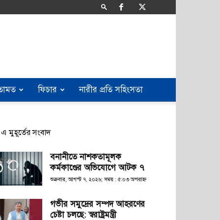
তামত
ফিচার
নারীর প্রতি সহিংসতা
এ মুহূর্তের সংবাদ
বনানীতে নাশকতামূলক
কর্মকাণ্ডের অভিযোগে আটক ৭
শুক্রবার, আগস্ট ৭, ২০২৬; সময় : ৫:০৩ অপরাহ্ণ
গভীর সমুদ্রের সম্পদ আহরণের
চেষ্টা চলছে: স্বরাষ্ট্রমন্ত্রী