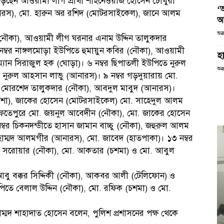
ে লড়ছেন আওয়ামী লীগ প্রাথী শাহনেওয়াজ হোসেন চৌধুরী
‘
ারস), মো. হারুন অর রশিদ (মোটরসাইকেল), জানে আলম
আ
শুক
 (নৌকা), আওয়ামী লীগ ঘরনার এনাম উদ্দিন তালুকদার
নম্বর নাঙ্গলমোড়া ইউপিতে হুমায়ুন কবির (নৌকা), আওয়ামী
হা
্যান সিরাজুল হক (ঘোড়া)। ৬ নম্বর ছিপাতলী ইউপিতে নুরুল
শুক
র নুরুল আহসান লাভু (আনারস)। ৯ নম্বর গড়দুয়ারায় মো.
 মোরশেদ তালুকদার (নৌকা), আবদুল মাবুদ (আনারস)।
োরিকশা), জাকের হোসেন (মোটরসাইকেল) মো. সাহেদুল আলম
র ফতেপুরে মো. জয়নুল আবেদীন (নৌকা), মো. জাকের হোসেন
্বর চিকনদন্ডীতে হাসান জামান বাচ্চু (নৌকা), জহুরুল আলম
হাম্মদ আলমগীর (আনারস), মো. জাবেদ (হাতপাকা)। ১৩ নম্বর
মো. সরোয়ার (নৌকা), মো. আকতার (চশমা) ও মো. আবুল
ন আবু বক্কর সিদ্দিকী (নৌকা), আকবর আলী (টেলিফোন) ও
পিতে বেলাল উদ্দিন (নৌকা), মো. রফিক (চশমা) ও মো.
াম্মদ শাহাদাত হোসেন বলেন, পুলিশ প্রশাসনের পক্ষ থেকে