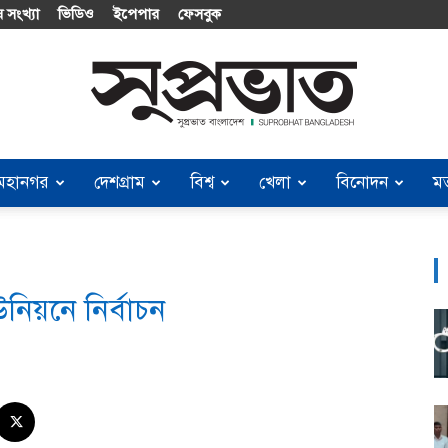
 সংখ্যা
ভিডিও
ইপেপার
ফেসবুক
মহানগর
দেশগ্রাম
বিশ্ব
খেলা
বিনোদন
ম
Suprobhat
িয়নে নির্বাচন
Bangladesh