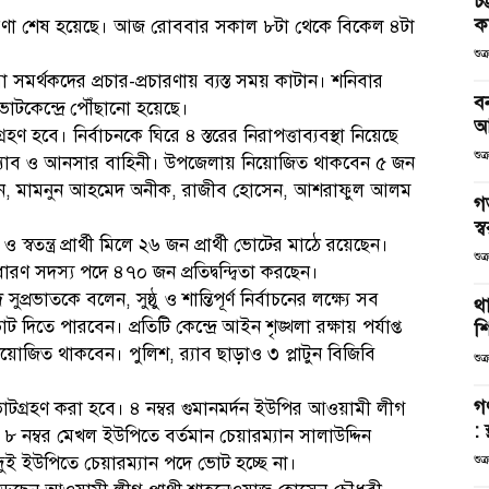
চট
কর
প্রচারণা শেষ হয়েছে। আজ রোববার সকাল ৮টা থেকে বিকেল ৪টা
শুক
ীরা সমর্থকদের প্রচার-প্রচারণায় ব্যস্ত সময় কাটান। শনিবার
ব
োটকেন্দ্রে পৌঁছানো হয়েছে।
আ
বে। নির্বাচনকে ঘিরে ৪ স্তরের নিরাপত্তাব্যবস্থা নিয়েছে
শুক
ি, র‌্যাব ও আনসার বাহিনী। উপজেলায় নিয়োজিত থাকবেন ৫ জন
ল হাসান, মামনুন আহমেদ অনীক, রাজীব হোসেন, আশরাফুল আলম
গ
স্ব
 স্বতন্ত্র প্রার্থী মিলে ২৬ জন প্রার্থী ভোটের মাঠে রয়েছেন।
শুক
ণ সদস্য পদে ৪৭০ জন প্রতিদ্বন্দ্বিতা করছেন।
রভাতকে বলেন, সুষ্ঠু ও শান্তিপূর্ণ নির্বাচনের লক্ষ্যে সব
থা
 দিতে পারবেন। প্রতিটি কেন্দ্রে আইন শৃঙ্খলা রক্ষায় পর্যাপ্ত
শ
য়োজিত থাকবেন। পুলিশ, র‌্যাব ছাড়াও ৩ প্লাটুন বিজিবি
শুক
গ
োটগ্রহণ করা হবে। ৪ নম্বর গুমানমর্দন ইউপির আওয়ামী লীগ
: 
 ও ৮ নম্বর মেখল ইউপিতে বর্তমান চেয়ারম্যান সালাউদ্দিন
দুই ইউপিতে চেয়ারম্যান পদে ভোট হচ্ছে না।
শুক