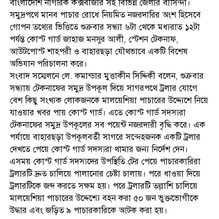
বাংলাদেশি নাগরিক কক্সবাজার সহ বিভিন্ন জেলার বাসিন্দা।
সমুদ্রপথে মানব পাচার রোধে নিয়মিত নজরদারির অংশ হিসেবে
গোপন তথ্যের ভিত্তিতে শুক্রবার সন্ধ্যা ৬টা থেকে মধ্যরাত ১২টা
পর্যন্ত কোস্ট গার্ড জাহাজ মনসুর আলী, স্টেশন টেকনাফ,
আউটপোস্ট শাহপরী ও বাহারছড়া যৌথভাবে একটি বিশেষ
অভিযান পরিচালনা করে।
সংবাদ সম্মেলনে লে. কমান্ডার মুত্তাকীন সিদ্দিকী বলেন, শুক্রবার
সন্ধ্যায় টেকনাফের সমুদ্র উপকূল দিয়ে সাগরপথে ট্রলার যোগে
বেশ কিছু সংখ্যক লোকজনকে মালয়েশিয়া পাচারের উদ্দ্যেশে নিয়ে
যাওয়ার খবর পায় কোস্ট গার্ড। এতে কোস্ট গার্ড সদস্যরা
টেকনাফের সমুদ্র উপকূলের সব পয়েন্ট নজরদারী বৃদ্ধি করে। এক
পর্যায়ে বাহারছড়া উপকূলবর্তী সাগরে সন্দেহজনক একটি ট্রলার
দেখতে পেয়ে কোস্ট গার্ড সদস্যরা থামার জন্য নির্দেশ দেন।
এসময় কোস্ট গার্ড সদস্যদের উপস্থিতি টের পেয়ে পাচারকারিরা
ট্রলারটি দ্রুত চালিয়ে পালানোর চেষ্টা চালায়। পরে ধাওয়া দিয়ে
ট্রলারটিকে জব্দ করতে সক্ষম হয়। পরে ট্রলারটি তল্লাশি চালিয়ে
মালয়েশিয়া পাচারের উদ্দেশ্যে বহন করা ৫০ জন ভুক্তভোগীকে
উদ্ধার এবং জড়িত ৯ পাচারকারিকে আটক করা হয়।