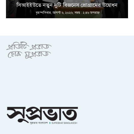
সিআইইউতে নতুন দুটি বিজনেস প্রোগ্রামের উদ্বোধন
বৃহস্পতিবার, আগস্ট ৬, ২০২৬; সময় : ২:৪৬ অপরাহ্ণ