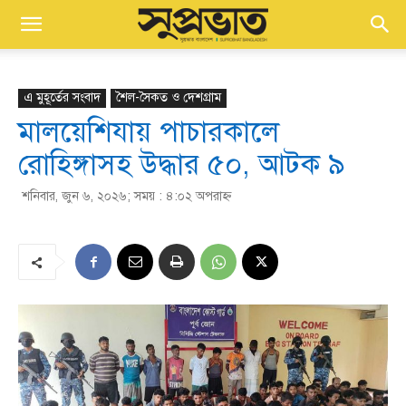
এ মুহূর্তের সংবাদ
শৈল-সৈকত ও দেশগ্রাম
মালয়েশিযায় পাচারকালে
রোহিঙ্গাসহ উদ্ধার ৫০, আটক ৯
শনিবার, জুন ৬, ২০২৬; সময় : ৪:০২ অপরাহ্ণ