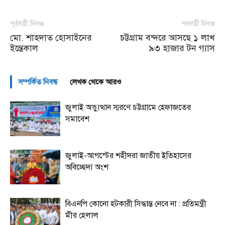
পূর্ববর্তী নিবন্ধ
পরবর্তী নিবন্ধ
মো. শাহদাত হোসাইনের
চট্টগ্রাম বন্দরে আসছে ১ লাখ
ইন্তেকাল
৯৩ হাজার টন গ্যাস
সম্পর্কিত নিবন্ধ
লেখক থেকে আরও
জুলাই অভ্যুত্থান স্মরণে চট্টগ্রামে হেফাজতের
সমাবেশ
জুলাই-আগস্টের শহীদরা জাতীয় ইতিহাসের
অবিচ্ছেদ্য অংশ
বিএনপি কোনো হটকারী সিদ্ধান্ত নেবে না : প্রতিমন্ত্রী
মীর হেলাল