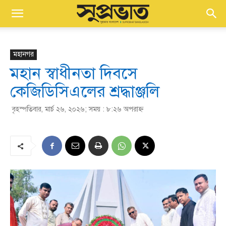
মহানগর
মহান স্বাধীনতা দিবসে
কেজিডিসিএলের শ্রদ্ধাঞ্জলি
বৃহস্পতিবার, মার্চ ২৬, ২০২৬; সময় : ৮:২৬ অপরাহ্ণ