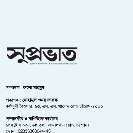
সম্পাদক :
রুশো মাহমুদ
প্রকাশক :
মোহাম্মদ ওমর ফারুক
কর্ণফুলী টাওয়ার, ৬৩, এস. এস. খালেদ রোড চট্টগ্রাম-৪০০০
সম্পাদকীয় ও বাণিজ্যিক কার্যালয়
প্রেস ক্লাব ভবন, ৬ষ্ঠ তলা, জামালখান রোড, চট্টগ্রাম।
ফোন : 02333363044-45