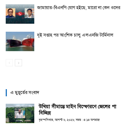
জামায়াত-বিএনপি যোগ হইছে, মারো না কেন ওদের
দুই সপ্তাহ পর আংশিক চালু এলএনজি টার্মিনাল
এ মুহূর্তের সংবাদ
উখিয়া সীমান্তে মাইন বিস্ফোরণে জেলের পা
বিচ্ছিন্ন
বৃহস্পতিবার, আগস্ট ৬, ২০২৬; সময় : ৪:১৪ অপরাহ্ণ