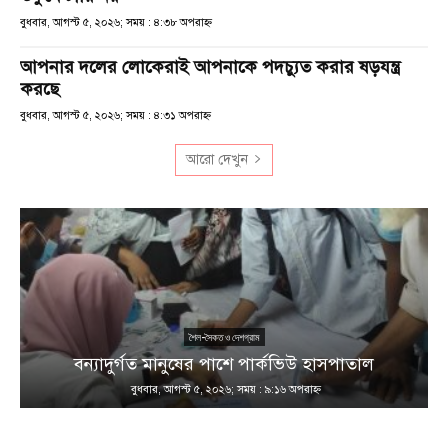
বুধবার, আগস্ট ৫, ২০২৬; সময় : ৪:৩৮ অপরাহ্ণ
আপনার দলের লোকেরাই আপনাকে পদচ্যুত করার ষড়যন্ত্র
করছে
বুধবার, আগস্ট ৫, ২০২৬; সময় : ৪:৩১ অপরাহ্ণ
আরো দেখুন
শৈল-সৈকত ও দেশগ্রাম
ণ
বন্যাদুর্গত মানুষের পাশে পার্কভিউ হাসপাতাল
বুধবার, আগস্ট ৫, ২০২৬; সময় : ৯:১৬ অপরাহ্ণ