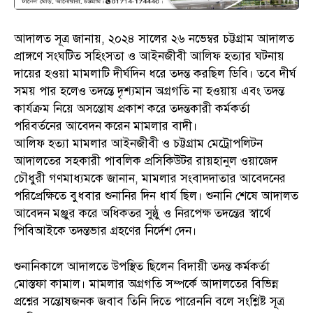
আদালত সূত্র জানায়, ২০২৪ সালের ২৬ নভেম্বর চট্টগ্রাম আদালত
প্রাঙ্গণে সংঘটিত সহিংসতা ও আইনজীবী আলিফ হত্যার ঘটনায়
দায়ের হওয়া মামলাটি দীর্ঘদিন ধরে তদন্ত করছিল ডিবি। তবে দীর্ঘ
সময় পার হলেও তদন্তে দৃশ্যমান অগ্রগতি না হওয়ায় এবং তদন্ত
কার্যক্রম নিয়ে অসন্তোষ প্রকাশ করে তদন্তকারী কর্মকর্তা
পরিবর্তনের আবেদন করেন মামলার বাদী।
আলিফ হত্যা মামলার আইনজীবী ও চট্টগ্রাম মেট্রোপলিটন
আদালতের সহকারী পাবলিক প্রসিকিউটর রায়হানুল ওয়াজেদ
চৌধুরী গণমাধ্যমকে জানান, মামলার সংবাদদাতার আবেদনের
পরিপ্রেক্ষিতে বুধবার শুনানির দিন ধার্য ছিল। শুনানি শেষে আদালত
আবেদন মঞ্জুর করে অধিকতর সুষ্ঠু ও নিরপেক্ষ তদন্তের স্বার্থে
পিবিআইকে তদন্তভার গ্রহণের নির্দেশ দেন।
শুনানিকালে আদালতে উপস্থিত ছিলেন বিদায়ী তদন্ত কর্মকর্তা
মোস্তফা কামাল। মামলার অগ্রগতি সম্পর্কে আদালতের বিভিন্ন
প্রশ্নের সন্তোষজনক জবাব তিনি দিতে পারেননি বলে সংশ্লিষ্ট সূত্র