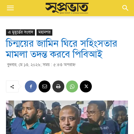
এ মুহূর্তের সংবাদ
মহানগর
চিন্ময়ের জামিন ঘিরে সহিংসতার
মামলা তদন্ত করবে পিবিআই
বুধবার, মে ১৩, ২০২৬; সময় : ৫:৪৩ অপরাহ্ণ