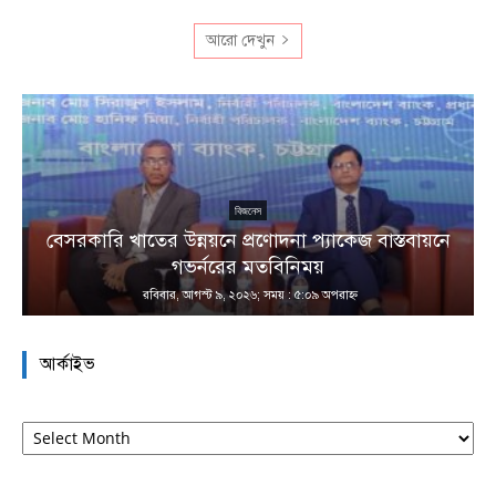
আরো দেখুন
বিজনেস
বেসরকারি খাতের উন্নয়নে প্রণোদনা প্যাকেজ বাস্তবায়নে
া
গভর্নরের মতবিনিময়
রবিবার, আগস্ট ৯, ২০২৬; সময় : ৫:০৯ অপরাহ্ণ
আর্কাইভ
আর্কাইভ