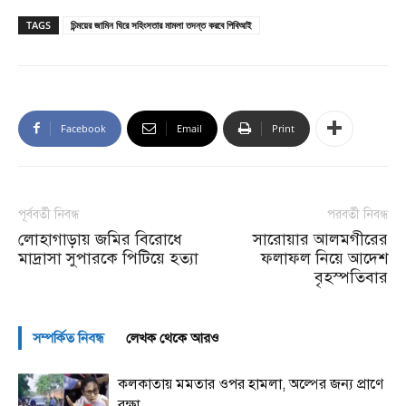
TAGS
চিন্ময়ের জামিন ঘিরে সহিংসতার মামলা তদন্ত করবে পিবিআই
Facebook
Email
Print
পূর্ববর্তী নিবন্ধ
পরবর্তী নিবন্ধ
লোহাগাড়ায় জমির বিরোধে
সারোয়ার আলমগীরের
মাদ্রাসা সুপারকে পিটিয়ে হত্যা
ফলাফল নিয়ে আদেশ
বৃহস্পতিবার
সম্পর্কিত নিবন্ধ
লেখক থেকে আরও
কলকাতায় মমতার ওপর হামলা, অল্পের জন্য প্রাণে
রক্ষা