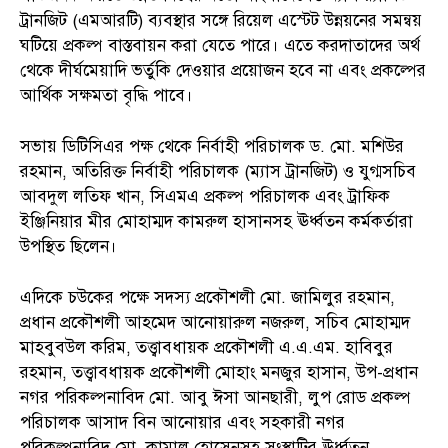
ট্রানজিট (এমআরটি) ব্যবস্থার সঙ্গে রিয়েল এস্টেট উন্নয়নের সমন্বয়
ঘটিয়ে প্রকল্প বাস্তবায়ন করা যেতে পারে। এতে করদাতাদের অর্থ
থেকে দীর্ঘমেয়াদি ভর্তুকি দেওয়ার প্রয়োজন হবে না এবং প্রকল্পের
আর্থিক সক্ষমতা বৃদ্ধি পাবে।
সভায় ডিটিসিএর পক্ষ থেকে নির্বাহী পরিচালক ড. মো. মশিউর
রহমান, অতিরিক্ত নির্বাহী পরিচালক (ম্যাস ট্রানজিট) ও যুগ্মসচিব
আবদুল লতিফ খান, সিএমএ প্রকল্প পরিচালক এবং ট্রাফিক
ইঞ্জিনিয়ার মীর মোহাম্মদ কামরুল হাসানসহ ঊর্ধ্বতন কর্মকর্তারা
উপস্থিত ছিলেন।
এদিকে চউকের পক্ষে সদস্য প্রকৌশলী মো. জামিলুর রহমান,
প্রধান প্রকৌশলী আহমেদ আনোয়ারুল নজরুল, সচিব মোহাম্মদ
মাহবুবউল করিম, তত্ত্বাবধায়ক প্রকৌশলী এ.এ.এম. হাবিবুর
রহমান, তত্ত্বাবধায়ক প্রকৌশলী মোহাং মনজুর হাসান, উপ-প্রধান
নগর পরিকল্পনাবিদ মো. আবু ঈসা আনছারী, লুপ রোড প্রকল্প
পরিচালক আসাদ বিন আনোয়ার এবং সহকারী নগর
পরিকল্পনাবিদ মো. কামাল হোসেনসহ সংস্থাটির ঊর্ধ্বতন