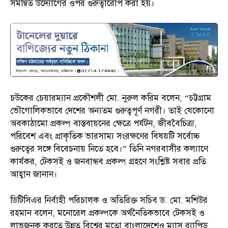
সমন্বিত উদ্যোগের ওপর গুরুত্বারোপ করা হয়।
চউকের চেয়ারম্যান প্রকৌশলী মো. নুরুল করিম বলেন, “চট্টগ্রাম
ভৌগোলিকভাবে দেশের অন্যতম গুরুত্বপূর্ণ নগরী। তাই যেকোনো
অবকাঠামো প্রকল্প বাস্তবায়নের ক্ষেত্রে পর্যটন, জীববৈচিত্র্য,
পরিবেশ এবং প্রাকৃতিক ভারসাম্য সংরক্ষণের বিষয়টি সর্বোচ্চ
গুরুত্বের সঙ্গে বিবেচনায় নিতে হবে।” তিনি নগরবাসীর কল্যাণে
কার্যকর, টেকসই ও জনবান্ধব প্রকল্প গ্রহণে সংশ্লিষ্ট সবার প্রতি
আহ্বান জানান।
ডিটিসিএর নির্বাহী পরিচালক ও অতিরিক্ত সচিব ড. মো. মশিউর
রহমান বলেন, মনোরেল প্রকল্পকে অর্থনৈতিকভাবে টেকসই ও
লাভজনক করতে উন্নত বিশ্বের মতো বাংলাদেশেও ম্যাস র‌্যাপিড