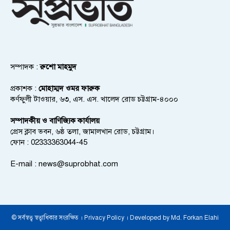
সম্পাদক :
রুশো মাহমুদ
প্রকাশক :
মোহাম্মদ ওমর ফারুক
কর্ণফুলী টাওয়ার, ৬৩, এস. এস. খালেদ রোড চট্টগ্রাম-৪০০০
সম্পাদকীয় ও বাণিজ্যিক কার্যালয়
প্রেস ক্লাব ভবন, ৬ষ্ঠ তলা, জামালখান রোড, চট্টগ্রাম।
ফোন : 02333363044-45
E-mail :
news@suprobhat.com
© সর্বস্বত্ব স্বত্বাধিকার সংরক্ষিত । Privacy Policy । Developed by Md. Forkan Elahi