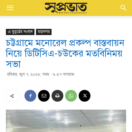
এ মুহূর্তের সংবাদ
মহানগর
চট্টগ্রামে মনোরেল প্রকল্প বাস্তবায়ন
নিয়ে ডিটিসিএ-চউকের মতবিনিময়
সভা
রবিবার, জুন ৭, ২০২৬; সময় : ৬:৫৭ অপরাহ্ণ