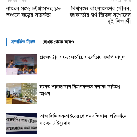
পূর্ববর্তী নিবন্ধ
পরবর্তী নিবন্ধ
রাতের মধ্যে চট্টগ্রামসহ ১৮
বিশ্বমঞ্চে বাংলাদেশের গৌরব,
অঞ্চলে ঝড়ের সতর্কতা
জাকার্তায় স্বর্ণ জিতল যশোরের
দুই শিক্ষার্থী
সম্পর্কিত নিবন্ধ
লেখক থেকে আরও
প্রধানমন্ত্রীর সফর: সর্বোচ্চ সতর্কতায় এসপি মাসুদ
হযরত শাহজালাল বিমানবন্দরে বলাকা লাউঞ্জে
আগুন
আজ ডিজিএফআইয়ের গোপন বন্দিশালা পরিদর্শনে
যাচ্ছেন ট্রাইব্যুনাল