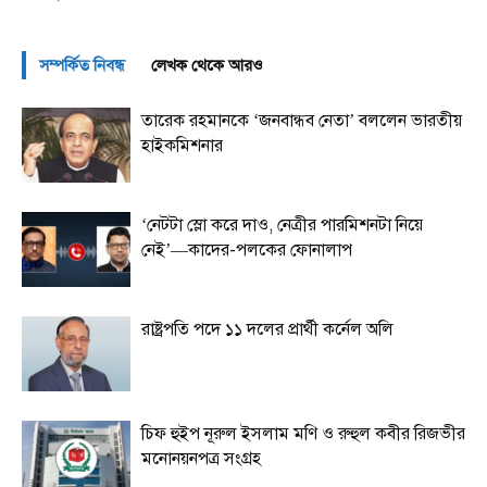
সম্পর্কিত নিবন্ধ
লেখক থেকে আরও
তারেক রহমানকে ‘জনবান্ধব নেতা’ বললেন ভারতীয়
হাইকমিশনার
‘নেটটা স্লো করে দাও, নেত্রীর পারমিশনটা নিয়ে
নেই’—কাদের-পলকের ফোনালাপ
রাষ্ট্রপতি পদে ১১ দলের প্রার্থী কর্নেল অলি
চিফ হুইপ নূরুল ইসলাম মণি ও রুহুল কবীর রিজভীর
মনোনয়নপত্র সংগ্রহ