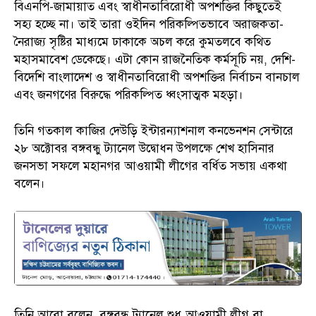
বিএনপি-জামায়াত এবং স্বাধীনতাবিরোধী অপশক্তির কিছুতেই
সহ্য হচ্ছে না। তাই তারা ওইদিন পরিকল্পিতভাবে অরাজকতা-
নৈরাজ্য সৃষ্টির মাধ্যমে ঢাকাকে অচল করে কুমতলবে কথিত
মহাসমাবেশ ডেকেছে। এটা কোন রাজনৈতিক কর্মসূচি নয়, দেশি-
বিদেশি বাংলাদেশ ও স্বাধীনতাবিরোধী অপশক্তির নির্বাচন বানচাল
এবং জনগণের বিরুদ্ধে পরিকল্পিত ধ্বংসাত্মক মহড়া।
তিনি গতকাল কাজির দেউড়ি ইন্টারন্যাশনাল কনভেনশন সেন্টারে
২৮ অক্টোবর বঙ্গবন্ধু ট্যানেল উদ্বোধন উপলক্ষে শেখ হাসিনার
জনসভা সফলে মহানগর আওয়ামী লীগের বর্ধিত সভায় একথা
বলেন।
তিনি আরো বলেন, বঙ্গবন্ধু ট্যানেল শুধু আওয়ামী লীগ বা