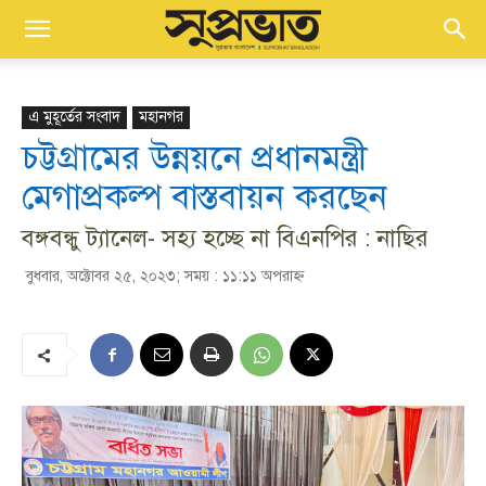
এ মুহূর্তের সংবাদ
মহানগর
চট্টগ্রামের উন্নয়নে প্রধানমন্ত্রী
মেগাপ্রকল্প বাস্তবায়ন করছেন
বঙ্গবন্ধু ট্যানেল- সহ্য হচ্ছে না বিএনপির : নাছির
বুধবার, অক্টোবর ২৫, ২০২৩; সময় : ১১:১১ অপরাহ্ণ