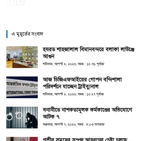
এ মুহূর্তের সংবাদ
হযরত শাহজালাল বিমানবন্দরে বলাকা লাউঞ্জে
আগুন
শনিবার, আগস্ট ৮, ২০২৬; সময় : ১০:৩১ পূর্বাহ্ণ
আজ ডিজিএফআইয়ের গোপন বন্দিশালা
পরিদর্শনে যাচ্ছেন ট্রাইব্যুনাল
শনিবার, আগস্ট ৮, ২০২৬; সময় : ১০:২৭ পূর্বাহ্ণ
বনানীতে নাশকতামূলক কর্মকাণ্ডের অভিযোগে
আটক ৭
শুক্রবার, আগস্ট ৭, ২০২৬; সময় : ৫:০৩ অপরাহ্ণ
গভীর সমুদ্রের সম্পদ আহরণের চেষ্টা চলছে: