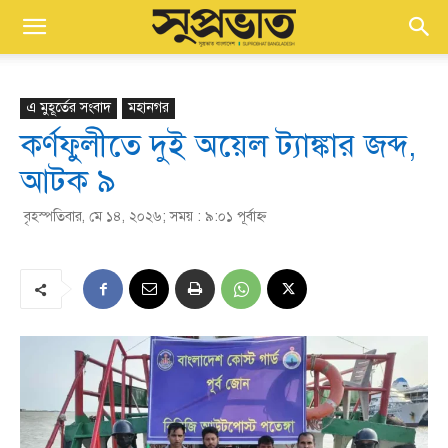
এ মুহূর্তের সংবাদ
মহানগর
কর্ণফুলীতে দুই অয়েল ট্যাঙ্কার জব্দ,
আটক ৯
বৃহস্পতিবার, মে ১৪, ২০২৬; সময় : ৯:০১ পূর্বাহ্ণ