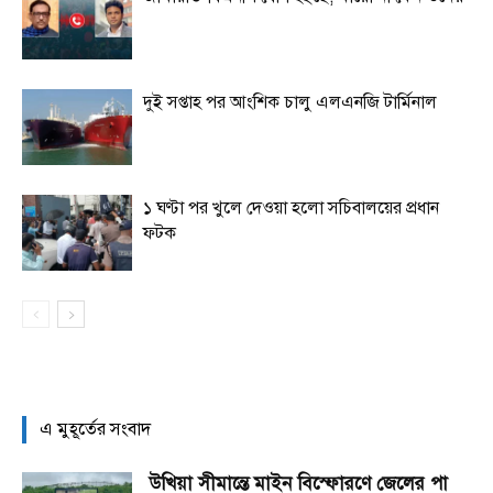
দুই সপ্তাহ পর আংশিক চালু এলএনজি টার্মিনাল
১ ঘণ্টা পর খুলে দেওয়া হলো সচিবালয়ের প্রধান
ফটক
এ মুহূর্তের সংবাদ
উখিয়া সীমান্তে মাইন বিস্ফোরণে জেলের পা