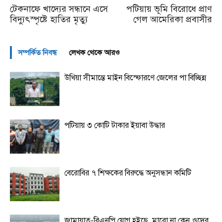
টেকনাফে খাদ্যের সন্ধানে এসে
পটিয়ায় ভূমি বিরোধে প্রাণ
বিদ্যুৎস্পৃষ্টে হাতির মৃত্যু
গেল আমেরিকা প্রবাসীর
সম্পর্কিত নিবন্ধ
লেখক থেকে আরও
উখিয়া সীমান্তে মাইন বিস্ফোরণে জেলের পা বিচ্ছিন্ন
পটিয়ায় ৩ কোটি টাকার ইয়াবা উদ্ধার
বেরোবির ৭ শিক্ষকের বিরুদ্ধে অনুসন্ধান কমিটি
জামায়াত-বিএনপি যোগ হইছে, মারো না কেন ওদের