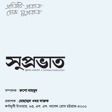
সম্পাদক :
রুশো মাহমুদ
প্রকাশক :
মোহাম্মদ ওমর ফারুক
কর্ণফুলী টাওয়ার, ৬৩, এস. এস. খালেদ রোড চট্টগ্রাম-৪০০০