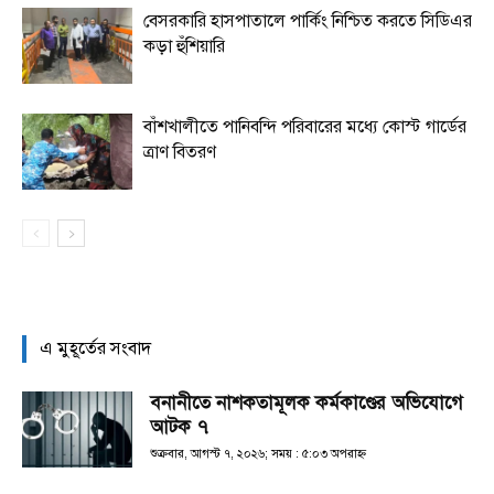
বেসরকারি হাসপাতালে পার্কিং নিশ্চিত করতে সিডিএর
কড়া হুঁশিয়ারি
বাঁশখালীতে পানিবন্দি পরিবারের মধ্যে কোস্ট গার্ডের
ত্রাণ বিতরণ
এ মুহূর্তের সংবাদ
বনানীতে নাশকতামূলক কর্মকাণ্ডের অভিযোগে
আটক ৭
শুক্রবার, আগস্ট ৭, ২০২৬; সময় : ৫:০৩ অপরাহ্ণ