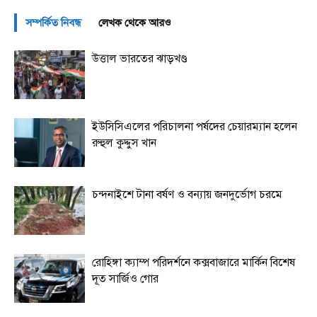
সম্পর্কিত নিবন্ধ
লেখক থেকে আরও
উত্তাল ভারতের ঝাড়খণ্ড
ইউসিসিএলের পরিচালনা পর্ষদের চেয়ারম্যান হলেন
রুহুল কুদ্দুস খান
চন্দনাইশে টানা বর্ষণ ও বন্যায় জনদুর্ভোগ চরমে
রোহিঙ্গা ক্যাম্প পরিদর্শনে কক্সবাজারে মার্কিন বিশেষ
দূত সার্জিও গোর