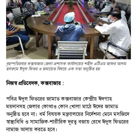
বৃহস্পতিরবার কক্সবাজার জেলা প্রশাসক কার্যালয়ের শহীদ এটিএম জাফর আলম
হলরুমে ঈদুল ফিতর ও জমায়েত বিষয়ে এক সভা অনুষ্ঠিত হয়
নিজস্ব প্রতিবেদক, কক্সবাজার :
পবিত্র ঈদুল ফিতরের জামাত কক্সবাজার কেন্দ্রীয় ঈদগাহ
ময়দানসহ জেলার কোথাও কোন খোলা মাঠে ঈদের জামাত
অনুষ্ঠিত হবে না। ধর্ম বিষয়ক মন্ত্রণালয়ের নির্দেশনা মেনে মসজিদে
স্বাস্থ্যবিধি ও সামাজিক-শারীরিক দূরত্ব বজায় রেখে ঈদুল ফিতরের
নামাজ আদায় করতে হবে।