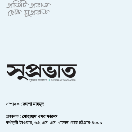
সম্পাদক :
রুশো মাহমুদ
প্রকাশক :
মোহাম্মদ ওমর ফারুক
কর্ণফুলী টাওয়ার, ৬৩, এস. এস. খালেদ রোড চট্টগ্রাম-৪০০০