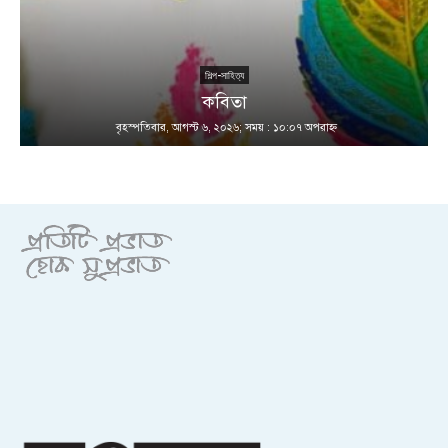
শিল্প-সাহিত্য
কবিতা
বৃহস্পতিবার, আগস্ট ৬, ২০২৬; সময় : ১০:০৭ অপরাহ্ণ