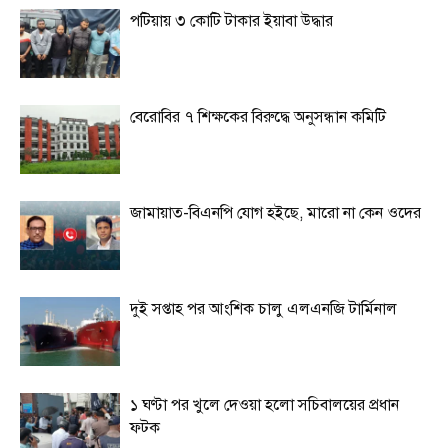
পটিয়ায় ৩ কোটি টাকার ইয়াবা উদ্ধার
বেরোবির ৭ শিক্ষকের বিরুদ্ধে অনুসন্ধান কমিটি
জামায়াত-বিএনপি যোগ হইছে, মারো না কেন ওদের
দুই সপ্তাহ পর আংশিক চালু এলএনজি টার্মিনাল
১ ঘণ্টা পর খুলে দেওয়া হলো সচিবালয়ের প্রধান
ফটক