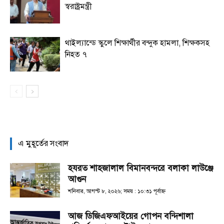
স্বরাষ্ট্রমন্ত্রী
থাইল্যান্ডে স্কুলে শিক্ষার্থীর বন্দুক হামলা, শিক্ষকসহ
নিহত ৭
এ মুহূর্তের সংবাদ
হযরত শাহজালাল বিমানবন্দরে বলাকা লাউঞ্জে
আগুন
শনিবার, আগস্ট ৮, ২০২৬; সময় : ১০:৩১ পূর্বাহ্ণ
আজ ডিজিএফআইয়ের গোপন বন্দিশালা