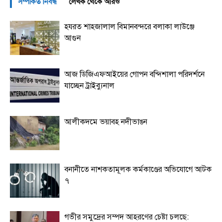
সম্পর্কিত নিবন্ধ
লেখক থেকে আরও
হযরত শাহজালাল বিমানবন্দরে বলাকা লাউঞ্জে
আগুন
আজ ডিজিএফআইয়ের গোপন বন্দিশালা পরিদর্শনে
যাচ্ছেন ট্রাইব্যুনাল
আলীকদমে ভয়াবহ নদীভাঙন
বনানীতে নাশকতামূলক কর্মকাণ্ডের অভিযোগে আটক
৭
গভীর সমুদ্রের সম্পদ আহরণের চেষ্টা চলছে: