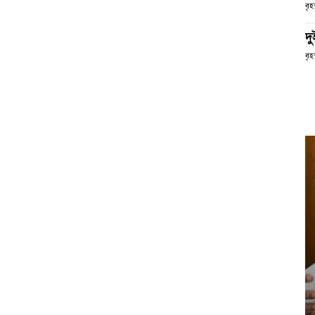
বৃ
দ
বৃহ