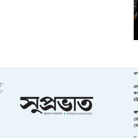
সম
প্
কর
চট
সম
প্
ফ