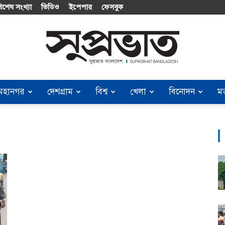
িশেষ সংখ্যা
ভিডিও
ইপেপার
ফেসবুক
মহানগর
দেশগ্রাম
বিশ্ব
খেলা
বিনোদন
ম
Suprobhat
Bangladesh