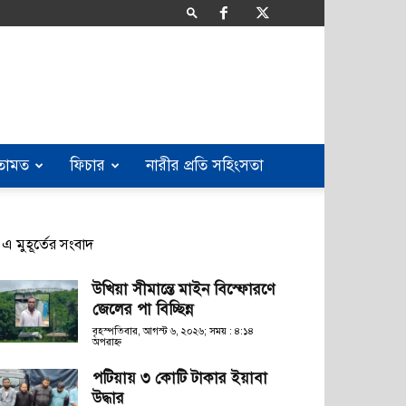
তামত
ফিচার
নারীর প্রতি সহিংসতা
এ মুহূর্তের সংবাদ
উখিয়া সীমান্তে মাইন বিস্ফোরণে
জেলের পা বিচ্ছিন্ন
বৃহস্পতিবার, আগস্ট ৬, ২০২৬; সময় : ৪:১৪
অপরাহ্ণ
পটিয়ায় ৩ কোটি টাকার ইয়াবা
উদ্ধার