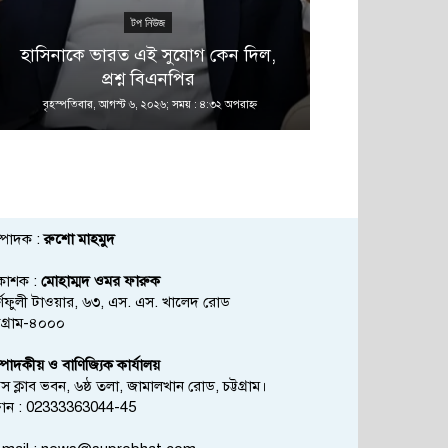
টপ নিউজ
হাসিনাকে ভারত এই সুযোগ কেন দিল,
সিভাসু বিশ্বব
প্রশ্ন বিএনপির
থাকছে 
বৃহস্পতিবার, আগস্ট ৬, ২০২৬; সময় : ৪:৩২ অপরাহ্ণ
বৃহস্পতিবার, আগস্
্পাদক :
রুশো মাহমুদ
রকাশক :
মোহাম্মদ ওমর ফারুক
্ণফুলী টাওয়ার, ৬৩, এস. এস. খালেদ রোড
্টগ্রাম-৪০০০
্পাদকীয় ও বাণিজ্যিক কার্যালয়
রেস ক্লাব ভবন, ৬ষ্ঠ তলা, জামালখান রোড, চট্টগ্রাম।
োন : 02333363044-45