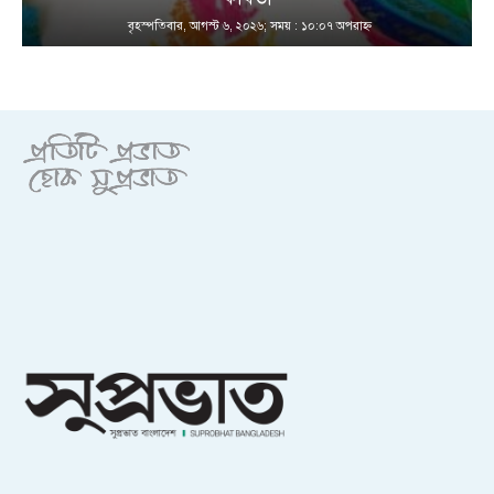
বৃহস্পতিবার, আগস্ট ৬, ২০২৬; সময় : ১০:০৭ অপরাহ্ণ