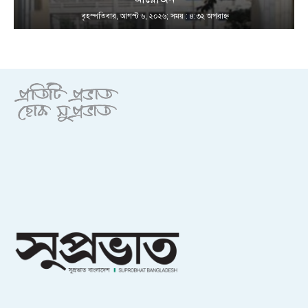
বৃহস্পতিবার, আগস্ট ৬, ২০২৬; সময় : ৪:৩২ অপরাহ্ণ