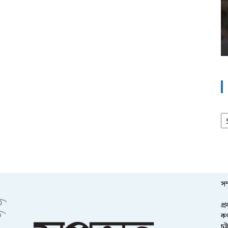
আর
সম
প্
কর
চট