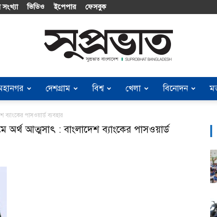
 সংখ্যা
ভিডিও
ইপেপার
ফেসবুক
মহানগর
দেশগ্রাম
বিশ্ব
খেলা
বিনোদন
ম
Suprobhat
েশ ব্যাংকের পাসওয়ার্ড ব্যবহার
মে অর্থ আত্মসাৎ : বাংলাদেশ ব্যাংকের পাসওয়ার্ড
Bangladesh