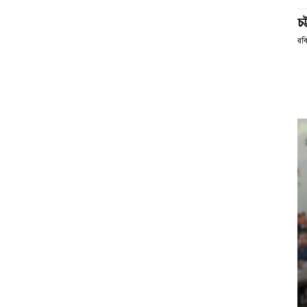
চট
রব