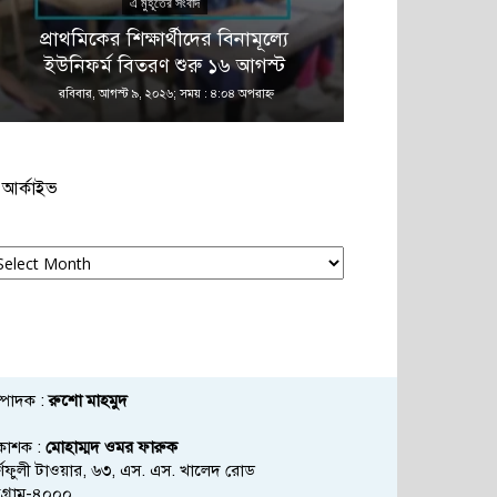
এ মুহূর্তের সংবাদ
এ 
প্রাথমিকের শিক্ষার্থীদের বিনামূল্যে
ইউনিফর্ম বিতরণ শুরু ১৬ আগস্ট
ফটিকছড়িতে প্রধ
রবিবার, আগস্ট ৯, ২০২৬; সময় : ৪:০৪ অপরাহ্ণ
রবিবার, আগস্ট ৯
আর্কাইভ
্কাইভ
্পাদক :
রুশো মাহমুদ
রকাশক :
মোহাম্মদ ওমর ফারুক
্ণফুলী টাওয়ার, ৬৩, এস. এস. খালেদ রোড
্টগ্রাম-৪০০০