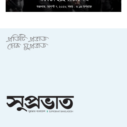
শুক্রবার, আগস্ট ৭, ২০২৬; সময় : ৩:১৪ অপরাহ্ণ