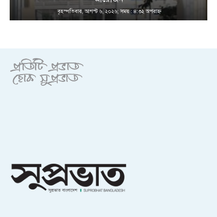
বৃহস্পতিবার, আগস্ট ৬, ২০২৬; সময় : ৪:৩২ অপরাহ্ণ