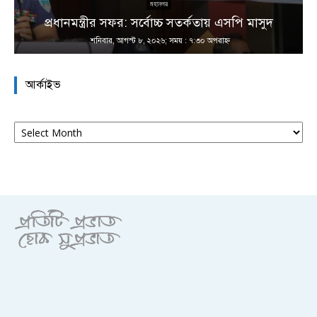
না
মহানগর
প্রধানমন্ত্রীর সফর: সর্বোচ্চ সতর্কতায় এসপি মাসুদ
শনিবার, আগস্ট ৮, ২০২৬; সময় : ৭:৩০ অপরাহ্ণ
আর্কাইভ
আর্কাইভ