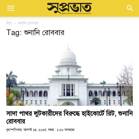
ট্যাগ
শুনানি রোববার
Tag: শুনানি রোববার
সাদা পাথর লুটকারীদের বিরুদ্ধে হাইকোর্টে রিট, শুনানি
রোববার
বৃহস্পতিবার, আগস্ট ১৪, ২০২৫; সময় : ১:২০ অপরাহ্ণ