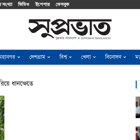
 সংখ্যা
ভিডিও
ইপেপার
ফেসবুক
মহানগর
দেশগ্রাম
বিশ্ব
খেলা
বিনোদন
ম
Suprobhat
রিয়ে ধানক্ষেতে
Bangladesh