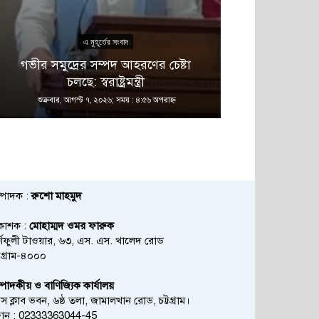
এ মুহূর্তের সংবাদ
গভীর সমুদ্রের সম্পদ আহরণের চেষ্টা
থাইল্যান্ডে স্কুলে
চলছে: স্বরাষ্ট্রমন্ত্রী
শিক্
শুক্রবার, আগস্ট ৭, ২০২৬; সময় : ৪:৫৬ অপরাহ্ণ
শুক্রবার, আগস্ট
্পাদক :
রুশো মাহমুদ
রকাশক :
মোহাম্মদ ওমর ফারুক
্ণফুলী টাওয়ার, ৬৩, এস. এস. খালেদ রোড
্টগ্রাম-৪০০০
্পাদকীয় ও বাণিজ্যিক কার্যালয়
রেস ক্লাব ভবন, ৬ষ্ঠ তলা, জামালখান রোড, চট্টগ্রাম।
োন : 02333363044-45