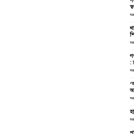
গ
স্ব
শুক
থা
শ
শুক
গ
: 
শুক
‘
আ
শুক
হা
শুক
পর