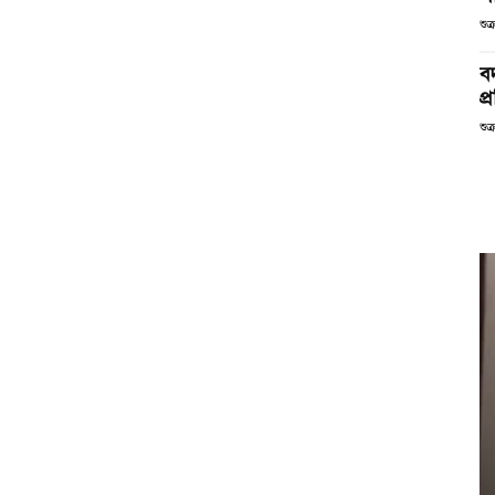
শুক
বদ
প
শুক