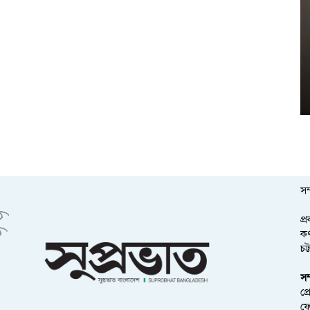
সম
প্
কর
চট
সম
প্
ফ