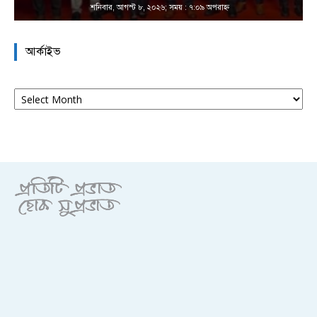
শনিবার, আগস্ট ৮, ২০২৬; সময় : ৭:০৯ অপরাহ্ণ
আর্কাইভ
আর্কাইভ