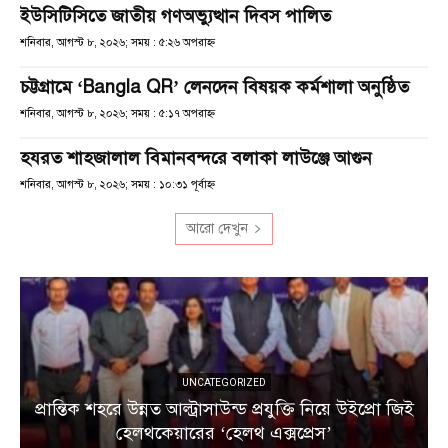
ইউসিটিসিতে জাতীয় গণঅভ্যুত্থান দিবস পালিত
শনিবার, আগস্ট ৮, ২০২৬; সময় : ৫:২৬ অপরাহ্ণ
চট্টগ্রামে ‘Bangla QR’ লেনদেন বিষয়ক কর্মশালা অনুষ্ঠিত
শনিবার, আগস্ট ৮, ২০২৬; সময় : ৫:১৭ অপরাহ্ণ
হযরত শাহজালাল বিমানবন্দরে বলাকা লাউঞ্জে আগুন
শনিবার, আগস্ট ৮, ২০২৬; সময় : ১০:৩১ পূর্বাহ্ণ
আরো দেখুন
UNCATEGORIZED
প্রান্তিক শহরে উন্নত আল্ট্রাসাউন্ড প্রযুক্তি নিয়ে উইপ্রো জিই
হেলথকেয়ারের ‘হেলথ এক্সপ্রেস’