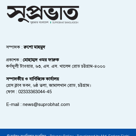
সম্পাদক :
রুশো মাহমুদ
প্রকাশক :
মোহাম্মদ ওমর ফারুক
কর্ণফুলী টাওয়ার, ৬৩, এস. এস. খালেদ রোড চট্টগ্রাম-৪০০০
সম্পাদকীয় ও বাণিজ্যিক কার্যালয়
প্রেস ক্লাব ভবন, ৬ষ্ঠ তলা, জামালখান রোড, চট্টগ্রাম।
ফোন : 02333363044-45
E-mail :
news@suprobhat.com