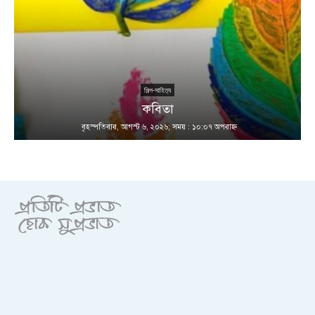
শিল্প-সাহিত্য
কবিতা
বৃহস্পতিবার, আগস্ট ৬, ২০২৬; সময় : ১০:০৭ অপরাহ্ণ