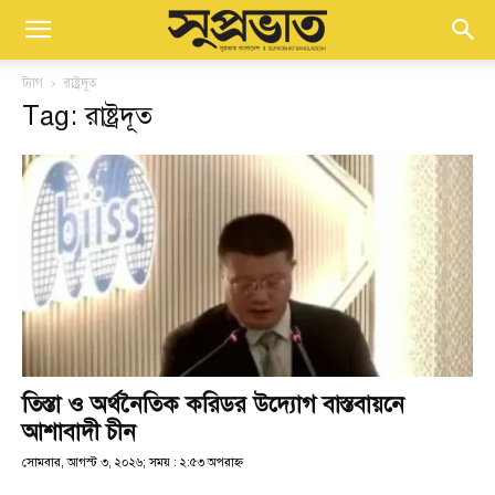
ট্যাগ
রাষ্ট্রদূত
Tag: রাষ্ট্রদূত
তিস্তা ও অর্থনৈতিক করিডর উদ্যোগ বাস্তবায়নে
আশাবাদী চীন
সোমবার, আগস্ট ৩, ২০২৬; সময় : ২:৫৩ অপরাহ্ণ