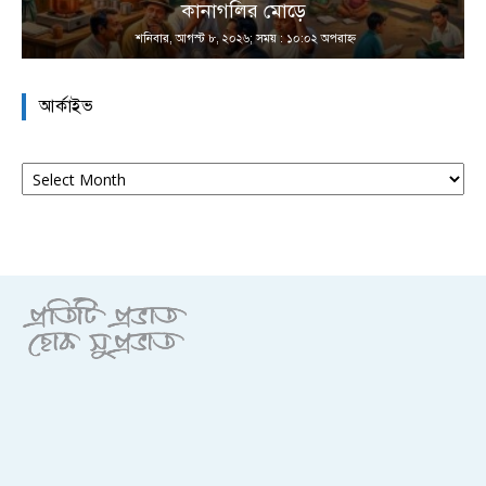
কানাগলির মোড়ে
শনিবার, আগস্ট ৮, ২০২৬; সময় : ১০:০২ অপরাহ্ণ
আর্কাইভ
আর্কাইভ