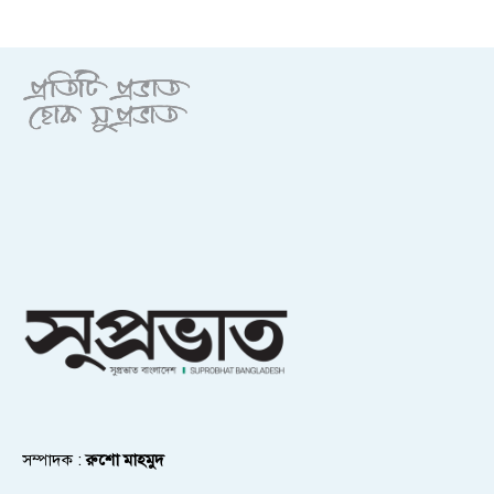
সম্পাদক :
রুশো মাহমুদ