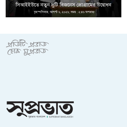
সিআইইউতে নতুন দুটি বিজনেস প্রোগ্রামের উদ্বোধন
বৃহস্পতিবার, আগস্ট ৬, ২০২৬; সময় : ২:৪৬ অপরাহ্ণ