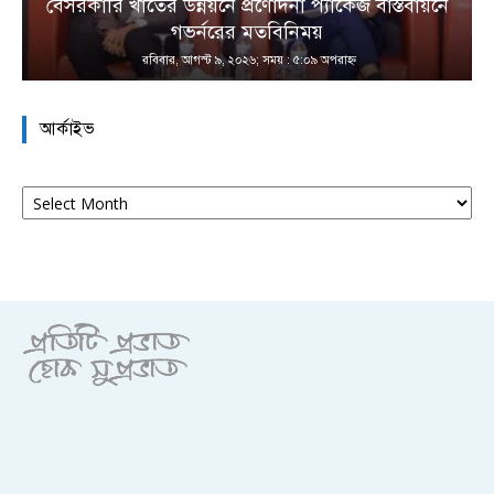
বেসরকারি খাতের উন্নয়নে প্রণোদনা প্যাকেজ বাস্তবায়নে
া
গভর্নরের মতবিনিময়
রবিবার, আগস্ট ৯, ২০২৬; সময় : ৫:০৯ অপরাহ্ণ
আর্কাইভ
আর্কাইভ