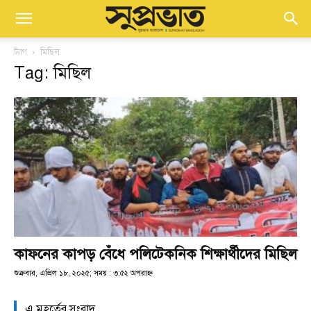
ট্যাগ
মিছিল
Tag: মিছিল
কাফনের কাপড় বেঁধে পলিটেকনিক শিক্ষার্থীদের মিছিল
শুক্রবার, এপ্রিল ১৮, ২০২৫; সময় : ৩:৫২ অপরাহ্ণ
এ মুহূর্তের সংবাদ