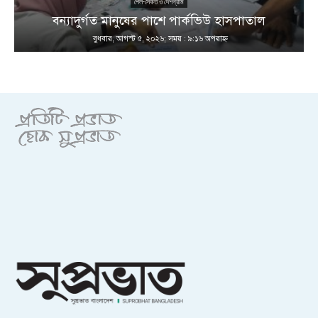
শৈল-সৈকত ও দেশগ্রাম
ণ
বন্যাদুর্গত মানুষের পাশে পার্কভিউ হাসপাতাল
বুধবার, আগস্ট ৫, ২০২৬; সময় : ৯:১৬ অপরাহ্ণ