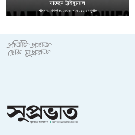
যাচ্ছেন ট্রাইব্যুনাল
শনিবার, আগস্ট ৮, ২০২৬; সময় : ১০:২৭ পূর্বাহ্ণ