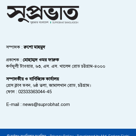
সম্পাদক :
রুশো মাহমুদ
প্রকাশক :
মোহাম্মদ ওমর ফারুক
কর্ণফুলী টাওয়ার, ৬৩, এস. এস. খালেদ রোড চট্টগ্রাম-৪০০০
সম্পাদকীয় ও বাণিজ্যিক কার্যালয়
প্রেস ক্লাব ভবন, ৬ষ্ঠ তলা, জামালখান রোড, চট্টগ্রাম।
ফোন : 02333363044-45
E-mail :
news@suprobhat.com