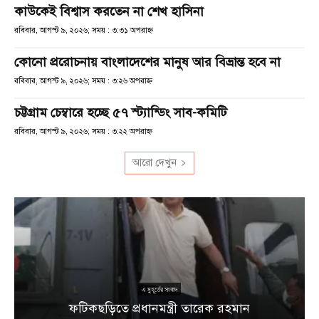
কাউকেই বিশ্বাস করতেন না শেখ হাসিনা
রবিবার, আগস্ট ৯, ২০২৬; সময় : ৩:৩১ অপরাহ্ণ
কোনো প্ররোচনায় বাংলাদেশের মানুষ আর বিভ্রান্ত হবে না
রবিবার, আগস্ট ৯, ২০২৬; সময় : ৩:২৬ অপরাহ্ণ
চট্টগ্রাম চেম্বারে হচ্ছে ৫৭ স্ট্যান্ডিং সাব-কমিটি
রবিবার, আগস্ট ৯, ২০২৬; সময় : ৩:২২ অপরাহ্ণ
আরো দেখুন
ু
১
এ মুহূর্তের সংবাদ
ফটিকছড়িতে প্রধানমন্ত্রী তারেক রহমান