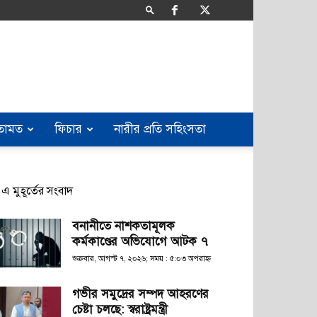
তামত
ফিচার
নারীর প্রতি সহিংসতা
এ মুহূর্তের সংবাদ
বনানীতে নাশকতামূলক
কর্মকাণ্ডের অভিযোগে আটক ৭
শুক্রবার, আগস্ট ৭, ২০২৬; সময় : ৫:০৩ অপরাহ্ণ
গভীর সমুদ্রের সম্পদ আহরণের
চেষ্টা চলছে: স্বরাষ্ট্রমন্ত্রী