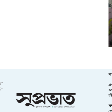
সম
প্
কর
চট
সম
প্