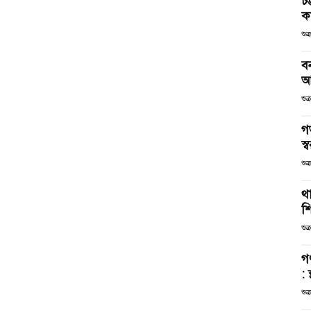
চট
কর
শুক
ব
আ
শুক
গ
স্ব
শুক
থা
শ
শুক
গ
: 
শুক