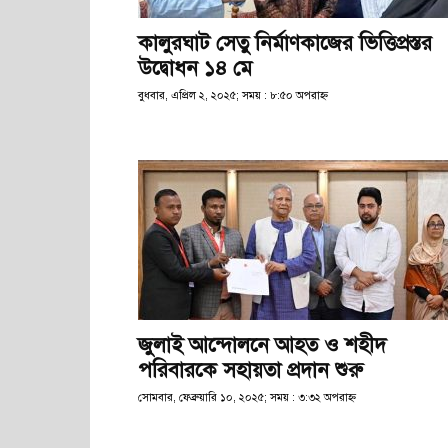
কালুরঘাট সেতু নির্মাণকাজের ভিত্তিপ্রস্তর
উদ্বোধন ১৪ মে
বুধবার, এপ্রিল ২, ২০২৫; সময় : ৮:৫০ অপরাহ্ণ
জুলাই আন্দোলনে আহত ও শহীদ
পরিবারকে সহায়তা প্রদান শুরু
সোমবার, ফেব্রুয়ারি ১০, ২০২৫; সময় : ৩:৩২ অপরাহ্ণ