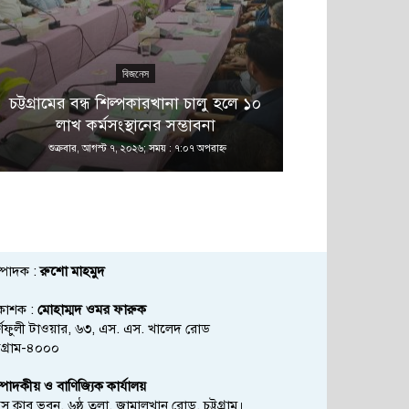
বিজনেস
এ 
চট্টগ্রামের বন্ধ শিল্পকারখানা চালু হলে ১০
বনানীতে নাশ
লাখ কর্মসংস্থানের সম্ভাবনা
অভিয
শুক্রবার, আগস্ট ৭, ২০২৬; সময় : ৭:০৭ অপরাহ্ণ
শুক্রবার, আগস্ট
্পাদক :
রুশো মাহমুদ
রকাশক :
মোহাম্মদ ওমর ফারুক
্ণফুলী টাওয়ার, ৬৩, এস. এস. খালেদ রোড
্টগ্রাম-৪০০০
্পাদকীয় ও বাণিজ্যিক কার্যালয়
রেস ক্লাব ভবন, ৬ষ্ঠ তলা, জামালখান রোড, চট্টগ্রাম।