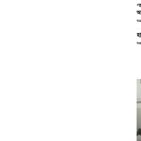
‘
আ
শুক
হা
শুক