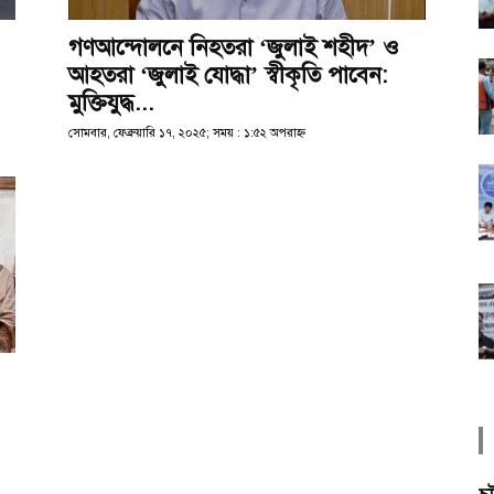
গণআন্দোলনে নিহতরা ‘জুলাই শহীদ’ ও
আহতরা ‘জুলাই যোদ্ধা’ স্বীকৃতি পাবেন:
মুক্তিযুদ্ধ...
সোমবার, ফেব্রুয়ারি ১৭, ২০২৫; সময় : ১:৫২ অপরাহ্ণ