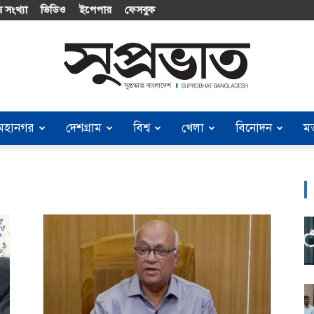
 সংখ্যা
ভিডিও
ইপেপার
ফেসবুক
মহানগর
দেশগ্রাম
বিশ্ব
খেলা
বিনোদন
ম
Suprobhat
Bangladesh