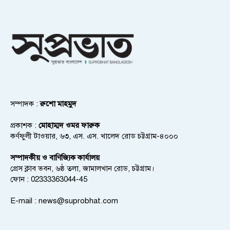
সম্পাদক :
রুশো মাহমুদ
প্রকাশক :
মোহাম্মদ ওমর ফারুক
কর্ণফুলী টাওয়ার, ৬৩, এস. এস. খালেদ রোড চট্টগ্রাম-৪০০০
সম্পাদকীয় ও বাণিজ্যিক কার্যালয়
প্রেস ক্লাব ভবন, ৬ষ্ঠ তলা, জামালখান রোড, চট্টগ্রাম।
ফোন : 02333363044-45
E-mail :
news@suprobhat.com