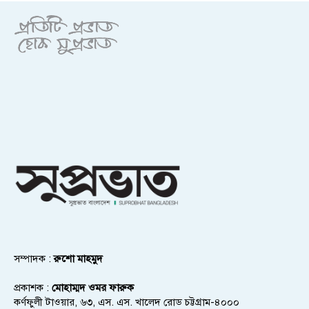
সম্পাদক :
রুশো মাহমুদ
প্রকাশক :
মোহাম্মদ ওমর ফারুক
কর্ণফুলী টাওয়ার, ৬৩, এস. এস. খালেদ রোড চট্টগ্রাম-৪০০০