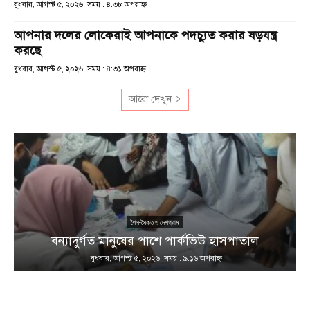
বুধবার, আগস্ট ৫, ২০২৬; সময় : ৪:৩৮ অপরাহ্ণ
আপনার দলের লোকেরাই আপনাকে পদচ্যুত করার ষড়যন্ত্র
করছে
বুধবার, আগস্ট ৫, ২০২৬; সময় : ৪:৩১ অপরাহ্ণ
আরো দেখুন
শৈল-সৈকত ও দেশগ্রাম
ণ
বন্যাদুর্গত মানুষের পাশে পার্কভিউ হাসপাতাল
বুধবার, আগস্ট ৫, ২০২৬; সময় : ৯:১৬ অপরাহ্ণ