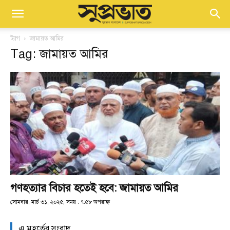
ট্যাগ
জামায়ত আমির
Tag: জামায়ত আমির
গণহত্যার বিচার হতেই হবে: জামায়ত আমির
সোমবার, মার্চ ৩১, ২০২৫; সময় : ৭:৫৮ অপরাহ্ণ
এ মুহূর্তের সংবাদ