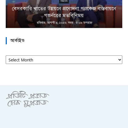
বিজনেস
বেসরকারি খাতের উন্নয়নে প্রণোদনা প্যাকেজ বাস্তবায়নে
া
গভর্নরের মতবিনিময়
রবিবার, আগস্ট ৯, ২০২৬; সময় : ৫:০৯ অপরাহ্ণ
আর্কাইভ
আর্কাইভ