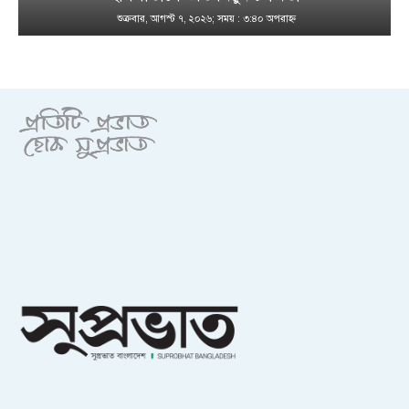
শুক্রবার, আগস্ট ৭, ২০২৬; সময় : ৩:৪০ অপরাহ্ণ