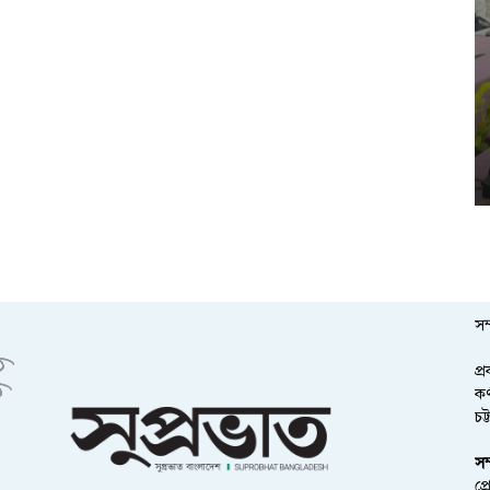
সম
প্
কর
চট
সম
প্