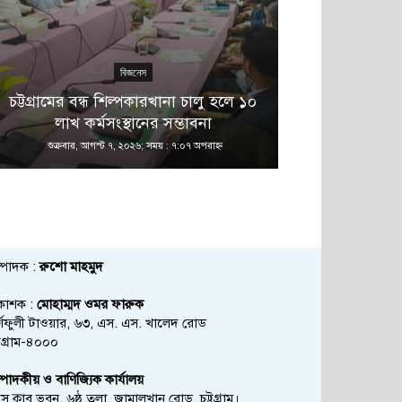
বিজনেস
এ 
চট্টগ্রামের বন্ধ শিল্পকারখানা চালু হলে ১০
বনানীতে নাশ
লাখ কর্মসংস্থানের সম্ভাবনা
অভিয
শুক্রবার, আগস্ট ৭, ২০২৬; সময় : ৭:০৭ অপরাহ্ণ
শুক্রবার, আগস্ট
্পাদক :
রুশো মাহমুদ
রকাশক :
মোহাম্মদ ওমর ফারুক
্ণফুলী টাওয়ার, ৬৩, এস. এস. খালেদ রোড
্টগ্রাম-৪০০০
্পাদকীয় ও বাণিজ্যিক কার্যালয়
রেস ক্লাব ভবন, ৬ষ্ঠ তলা, জামালখান রোড, চট্টগ্রাম।