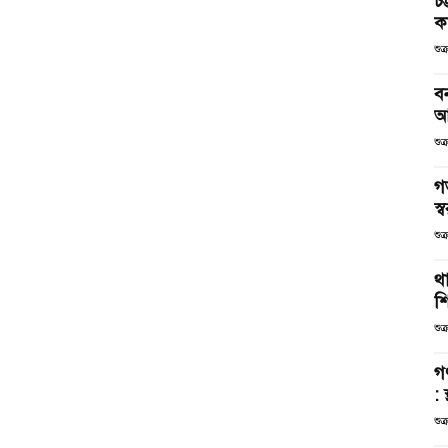
চট
কর
শুক
ব
আ
শুক
গ
স্ব
শুক
থা
শ
শুক
গ
: 
শুক