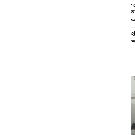
‘
আ
শুক
হা
শুক