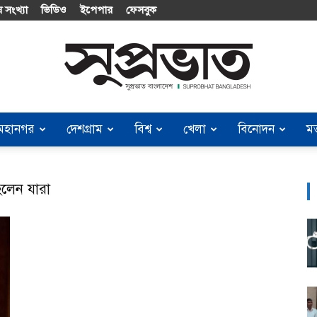
 সংখ্যা
ভিডিও
ইপেপার
ফেসবুক
মহানগর
দেশগ্রাম
বিশ্ব
খেলা
বিনোদন
ম
Suprobhat
লেন যারা
Bangladesh