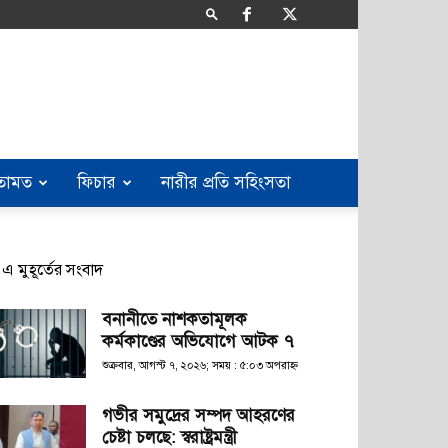
তামত
ফিচার
নারীর প্রতি সহিংসতা
এ মুহূর্তের সংবাদ
বনানীতে নাশকতামূলক
কর্মকাণ্ডের অভিযোগে আটক ৭
শুক্রবার, আগস্ট ৭, ২০২৬; সময় : ৫:০৩ অপরাহ্ণ
গভীর সমুদ্রের সম্পদ আহরণের
চেষ্টা চলছে: স্বরাষ্ট্রমন্ত্রী