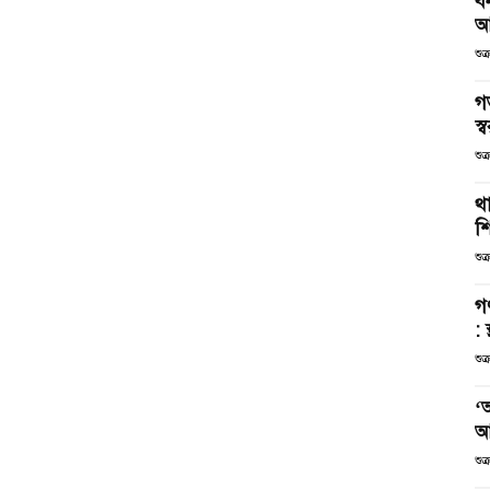
ব
আ
শুক
গ
স্ব
শুক
থা
শ
শুক
গ
: 
শুক
‘
আ
শুক