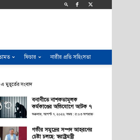
তামত
ফিচার
নারীর প্রতি সহিংসতা
এ মুহূর্তের সংবাদ
বনানীতে নাশকতামূলক
কর্মকাণ্ডের অভিযোগে আটক ৭
শুক্রবার, আগস্ট ৭, ২০২৬; সময় : ৫:০৩ অপরাহ্ণ
গভীর সমুদ্রের সম্পদ আহরণের
চেষ্টা চলছে: স্বরাষ্ট্রমন্ত্রী