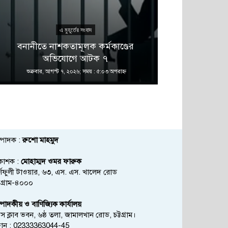
এ মুহূর্তের সংবাদ
এ 
বনানীতে নাশকতামূলক কর্মকাণ্ডের
গভীর সমুদ্রের
অভিযোগে আটক ৭
চলছে: 
শুক্রবার, আগস্ট ৭, ২০২৬; সময় : ৫:০৩ অপরাহ্ণ
শুক্রবার, আগস্ট
্পাদক :
রুশো মাহমুদ
রকাশক :
মোহাম্মদ ওমর ফারুক
্ণফুলী টাওয়ার, ৬৩, এস. এস. খালেদ রোড
্টগ্রাম-৪০০০
্পাদকীয় ও বাণিজ্যিক কার্যালয়
রেস ক্লাব ভবন, ৬ষ্ঠ তলা, জামালখান রোড, চট্টগ্রাম।
োন : 02333363044-45