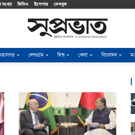
 সংখ্যা
ভিডিও
ইপেপার
ফেসবুক
মহানগর
দেশগ্রাম
বিশ্ব
খেলা
বিনোদন
ম
Suprobhat
Bangladesh