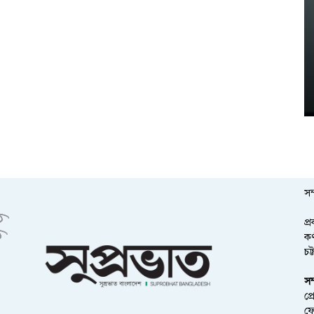
সম
প্
কর
চট
সম
প্
ফ