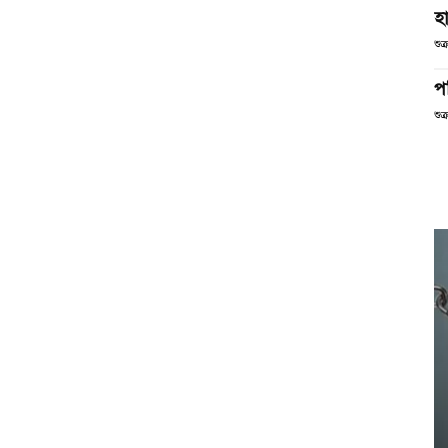
হা
শুক
পর
শুক