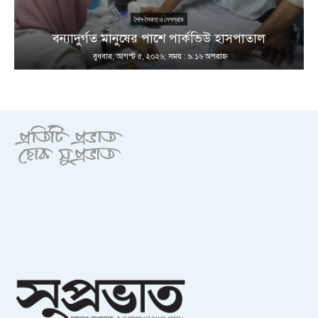
শৈল-সৈকত ও দেশগ্রাম
ণ
বন্যাদুর্গত মানুষের পাশে পার্কভিউ হাসপাতাল
বুধবার, আগস্ট ৫, ২০২৬; সময় : ৯:১৬ অপরাহ্ণ