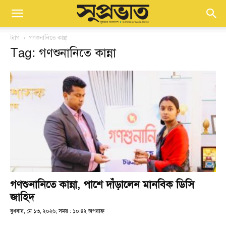
ট্যাগ
গণশুনানিতে কান্না
Tag: গণশুনানিতে কান্না
গণশুনানিতে কান্না, পাশে দাঁড়ালেন মানবিক ডিসি
জাহিদ
বুধবার, মে ১৩, ২০২৬; সময় : ১০:৪২ অপরাহ্ণ