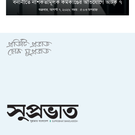
বনানীতে নাশকতামূলক কর্মকাণ্ডের অভিযোগে আটক ৭
শুক্রবার, আগস্ট ৭, ২০২৬; সময় : ৫:০৩ অপরাহ্ণ