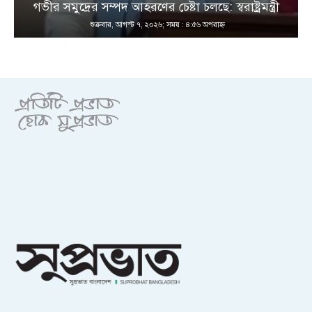
গভীর সমুদ্রের সম্পদ আহরণের চেষ্টা চলছে: স্বরাষ্ট্রমন্ত্রী
শুক্রবার, আগস্ট ৭, ২০২৬; সময় : ৪:৫৬ অপরাহ্ণ