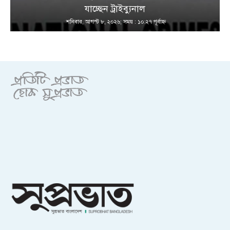
যাচ্ছেন ট্রাইব্যুনাল
শনিবার, আগস্ট ৮, ২০২৬; সময় : ১০:২৭ পূর্বাহ্ণ