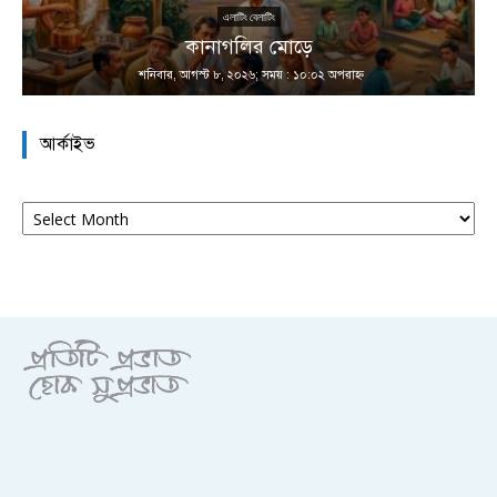
এলাটিং বেলাটিং
কানাগলির মোড়ে
শনিবার, আগস্ট ৮, ২০২৬; সময় : ১০:০২ অপরাহ্ণ
আর্কাইভ
আর্কাইভ